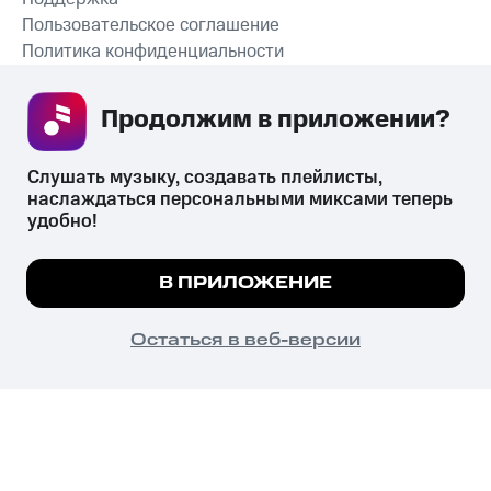
Пользовательское соглашение
Политика конфиденциальности
Рекомендательные технологии
Продолжим в приложении? 
СКАЧАТЬ ПРИЛОЖЕНИЕ
Слушать музыку, создавать плейлисты, 
наслаждаться персональными миксами теперь 
удобно!
Незаконное потребление наркотических средств,
психотропных веществ, их аналогов причиняет вред здоровью,
Мы используем куки, чтобы на сайте все
В ПРИЛОЖЕНИЕ
их незаконный оборот запрещён и влечёт установленную
работало.
Подробнее
законодательством ответственность.
© 2026 ООО «КИОН».
ПОНЯТНО
Остаться в веб-версии
Все права защищены
18+
Главная
В приложение
Избранное