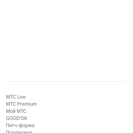
MTС Live
MTС Premium
Мой МТС
GOOD’OK
Питч-форма
Поддержка