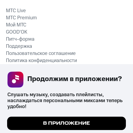
MTС Live
MTС Premium
Мой МТС
GOOD’OK
Питч-форма
Поддержка
Пользовательское соглашение
Политика конфиденциальности
Рекомендательные технологии
Продолжим в приложении? 
СКАЧАТЬ ПРИЛОЖЕНИЕ
Слушать музыку, создавать плейлисты, 
наслаждаться персональными миксами теперь 
удобно!
Незаконное потребление наркотических средств,
психотропных веществ, их аналогов причиняет вред здоровью,
Мы используем куки, чтобы на сайте все
В ПРИЛОЖЕНИЕ
их незаконный оборот запрещён и влечёт установленную
работало.
Подробнее
законодательством ответственность.