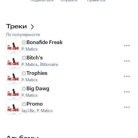
Поделиться
Слушать
Нравится
Треки
По популярности
Bonafide Freak
P. Matics
Bitch's
P. Matics
,
Billionaire
Trophies
P. Matics
Big Dawg
P. Matics
Promo
Jay.I.Be
,
P. Matics