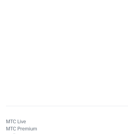
MTС Live
MTС Premium