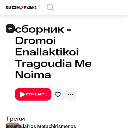
сборник -
Dromoi
Enallaktikoi
Tragoudia Me
Noima
СЛУШАТЬ
Треки
Elafros Metachirismenos