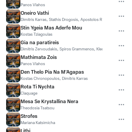
Panos Vlahos
Oneiro Vathi
Dimitris Karras
,
Stathis Drogosis
,
Apostolos Rizos
Stin Ygeia Mas Aderfe Mou
Kostas Tziagoulas
Gia na paratireis
Dimitris Zervoudakis
,
Spiros Grammenos
,
Kleon Grigoriadis
Mathimata Zois
Panos Vlahos
Den Thelo Pia Na M'Agapas
Kostas Chronopoulos
,
Dimitris Karras
Rota Ti Nychta
Claquage
Mesa Se Krystallina Nera
Theodosia Tsatsou
Strofes
Mariana Katsimicha
Lithi