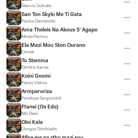
Stavros Sotiralis
San Ton Skylo Me Ti Gata
Pavlos Damianidis
Ama Theleis Na Akous S' Agapo
Mirela Pachou
Ela Mazi Mou Ston Ourano
Ekmek
To Stemma
Dimitris Karras
Koini Gnomi
Panos Vlahos
Armparoriza
Penelope Sergounioti
Ftanei (Os Edo)
Nto Diesi
Oloi Kala
Giorgos Dimitriadis
Afise me na rtho mazi sou