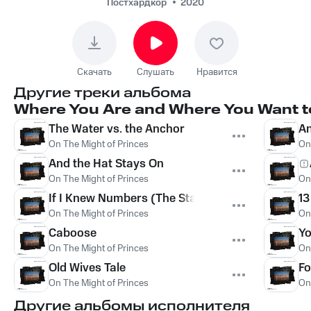
Постхардкор
2020
Скачать
Слушать
Нравится
Другие треки альбома
Where You Are and Where You Want t
The Water vs. the Anchor
An
On The Might of Princes
On
And the Hat Stays On
On The Might of Princes
On
If I Knew Numbers (The Stalemate)
13
On The Might of Princes
On
Caboose
Yo
On The Might of Princes
On
Old Wives Tale
Fo
On The Might of Princes
On
Другие альбомы исполнителя