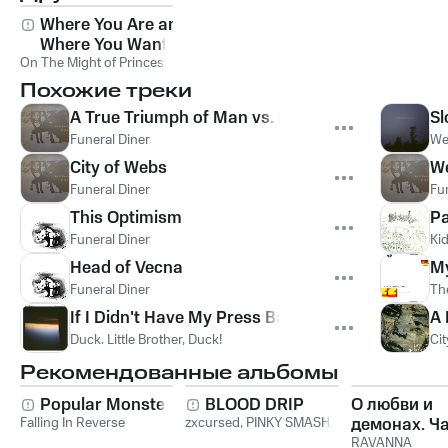
Where You Are and
Where You Want to
On The Might of Princes
Be
Похожие треки
A True Triumph of Man vs. Machine
Sl
Funeral Diner
We
City of Webs
We
Funeral Diner
Fu
This Optimism
Pa
Funeral Diner
Ki
Head of Vecna
My
Funeral Diner
Th
If I Didn't Have My Press Badge
A 
Duck. Little Brother, Duck!
Cit
Рекомендованные альбомы
Popular Monster
BLOOD DRIP
О любви и
Falling In Reverse
zxcursed
,
PINKY SMASH
демонах. Ча
RAVANNA