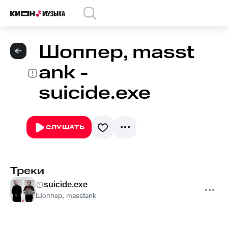
Шоппер, masst
ank -
suicide.exe
СЛУШАТЬ
Треки
suicide.exe
Шоппер
,
masstank