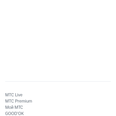
MTС Live
MTС Premium
Мой МТС
GOOD’OK