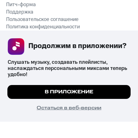
Питч-форма
Поддержка
Пользовательское соглашение
Политика конфиденциальности
Рекомендательные технологии
Продолжим в приложении? 
СКАЧАТЬ ПРИЛОЖЕНИЕ
Слушать музыку, создавать плейлисты, 
наслаждаться персональными миксами теперь 
удобно!
Незаконное потребление наркотических средств,
психотропных веществ, их аналогов причиняет вред здоровью,
Мы используем куки, чтобы на сайте все
В ПРИЛОЖЕНИЕ
их незаконный оборот запрещён и влечёт установленную
работало.
Подробнее
законодательством ответственность.
© 2026 ООО «КИОН».
ПОНЯТНО
Остаться в веб-версии
Все права защищены
18+
Главная
В приложение
Избранное