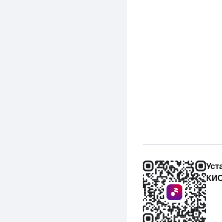
Уст
КИО