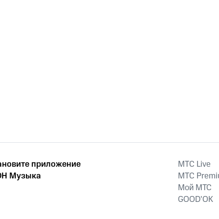
ановите приложение
MTС Live
Н Музыка
MTС Prem
Мой МТС
GOOD’OK