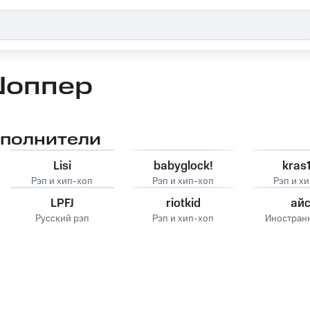
оппер
сполнители
Lisi
babyglock!
kras1
Рэп и хип-хоп
Рэп и хип-хоп
Рэп и х
LPFJ
riotkid
ай
Русский рэп
Рэп и хип-хоп
Иностран