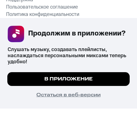
Пользовательское соглашение
Политика конфиденциальности
Рекомендательные технологии
Продолжим в приложении? 
СКАЧАТЬ ПРИЛОЖЕНИЕ
Слушать музыку, создавать плейлисты, 
наслаждаться персональными миксами теперь 
удобно!
Незаконное потребление наркотических средств,
психотропных веществ, их аналогов причиняет вред здоровью,
Мы используем куки, чтобы на сайте все
В ПРИЛОЖЕНИЕ
их незаконный оборот запрещён и влечёт установленную
работало.
Подробнее
законодательством ответственность.
© 2026 ООО «КИОН».
ПОНЯТНО
Остаться в веб-версии
Все права защищены
18+
Главная
В приложение
Избранное