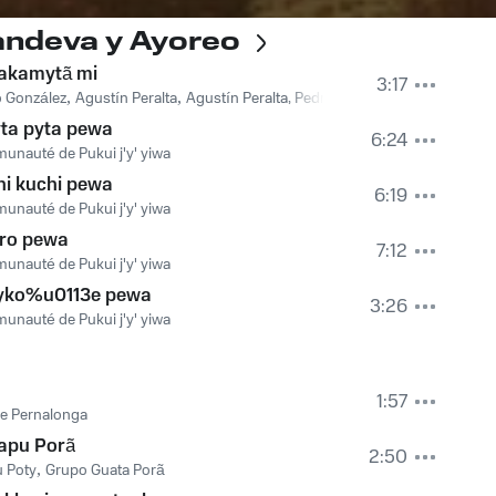
andeva y Ayoreo
akamytã mi
3:17
 González
,
Agustín Peralta
,
Agustín Peralta, Pedro González
ta pyta pewa
6:24
nauté de Pukui j'y' yiwa
i kuchi pewa
6:19
nauté de Pukui j'y' yiwa
ro pewa
7:12
nauté de Pukui j'y' yiwa
yko%u0113e pewa
3:26
nauté de Pukui j'y' yiwa
1:57
e Pernalonga
apu Porã
2:50
 Poty
,
Grupo Guata Porã