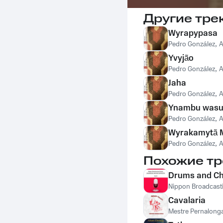
Другие тре
Wyrapypasa
Pedro González
,
A
Yvyjão
Pedro González
,
A
Jaha
Pedro González
,
A
Ynambu was
Pedro González
,
A
Wyrakamytã 
Pedro González
,
A
Похожие тр
Drums and Ch
Nippon Broadcast
Cavalaria
Mestre Pernalong