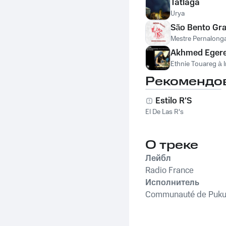
Tatlaga
Urya
São Bento Gr
Mestre Pernalong
Akhmed Eger
Ethnie Touareg à I
Рекомендо
Estilo R'S
El De Las R's
О треке
Лейбл
Radio France
Исполнитель
Communauté de Pukui 