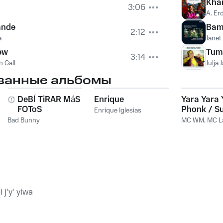
Kha
3:06
A. E
ande
Bam
2:12
a
Janet 
ew
Tum
3:14
n Gall
Julja 
ванные альбомы
DeBÍ TiRAR MáS
Enrique
Yara Yara 
FOToS
Phonk / S
Enrique Iglesias
Amiga Eu 
Bad Bunny
MC WM
,
MC L
Pegar
j'y' yiwa