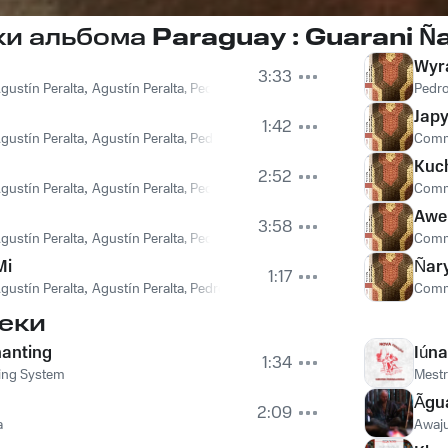
ки альбома
Paraguay : Guarani Ñ
Wyr
3:33
gustín Peralta
,
Agustín Peralta, Pedro González
Pedro
Japy
1:42
gustín Peralta
,
Agustín Peralta, Pedro González
Commu
Kuch
2:52
gustín Peralta
,
Agustín Peralta, Pedro González
Commu
u
Awe
3:58
gustín Peralta
,
Agustín Peralta, Pedro González
Commu
Mi
Ñar
1:17
gustín Peralta
,
Agustín Peralta, Pedro González
Commu
еки
anting
Iúna
1:34
ing System
Mestr
Ãgu
2:09
a
Awaju