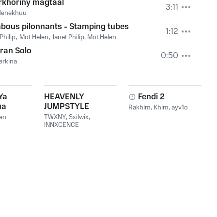
rkhoriny magtaal
3:11
rdenekhuu
bous pilonnants - Stamping tubes
1:12
Philip
,
Mot Helen
,
Janet Philip, Mot Helen
ran Solo
0:50
Jarkina
Ya
HEAVENLY
Fendi 2
ua
JUMPSTYLE
Rakhim
,
Khim
,
ayv1o
Vou
an
TWXNY
,
Sxilwix
,
INNXCENCE