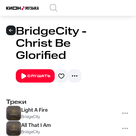
BridgeCity -
Christ Be
Glorified
СЛУШАТЬ
Треки
Light A Fire
BridgeCity
All That I Am
BridgeCity