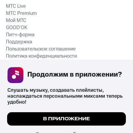
MTС Live
MTС Premium
Мой МТС
GOOD’OK
Питч-форма
Поддержка
Пользовательское соглашение
Политика конфиденциальности
Рекомендательные технологии
Продолжим в приложении? 
СКАЧАТЬ ПРИЛОЖЕНИЕ
Слушать музыку, создавать плейлисты, 
наслаждаться персональными миксами теперь 
удобно!
Незаконное потребление наркотических средств,
психотропных веществ, их аналогов причиняет вред здоровью,
Мы используем куки, чтобы на сайте все
В ПРИЛОЖЕНИЕ
их незаконный оборот запрещён и влечёт установленную
работало.
Подробнее
законодательством ответственность.
© 2026 ООО «КИОН».
ПОНЯТНО