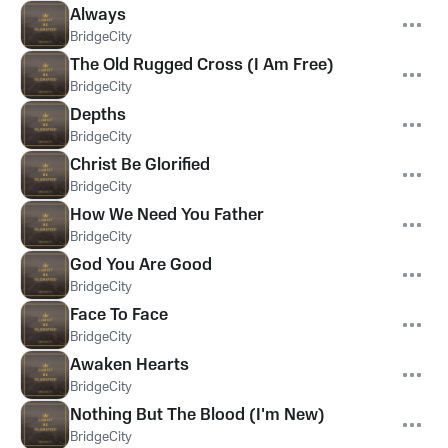
Always
BridgeCity
The Old Rugged Cross (I Am Free)
BridgeCity
Depths
BridgeCity
Christ Be Glorified
BridgeCity
How We Need You Father
BridgeCity
God You Are Good
BridgeCity
Face To Face
BridgeCity
Awaken Hearts
BridgeCity
Nothing But The Blood (I'm New)
BridgeCity