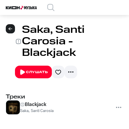
Saka, Santi
Carosia -
Blackjack
СЛУШАТЬ
Треки
Blackjack
Saka
,
Santi Carosia