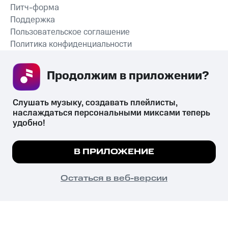
Питч-форма
Поддержка
Пользовательское соглашение
Политика конфиденциальности
Рекомендательные технологии
Продолжим в приложении? 
СКАЧАТЬ ПРИЛОЖЕНИЕ
Слушать музыку, создавать плейлисты, 
наслаждаться персональными миксами теперь 
удобно!
Незаконное потребление наркотических средств,
психотропных веществ, их аналогов причиняет вред здоровью,
Мы используем куки, чтобы на сайте все
В ПРИЛОЖЕНИЕ
их незаконный оборот запрещён и влечёт установленную
работало.
Подробнее
законодательством ответственность.
© 2026 ООО «КИОН».
ПОНЯТНО
Остаться в веб-версии
Все права защищены
18+
Главная
В приложение
Избранное