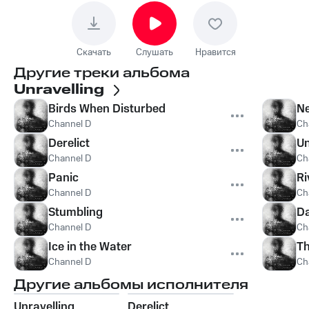
Скачать
Слушать
Нравится
Другие треки альбома
Unravelling
Birds When Disturbed
Ne
Channel D
Ch
Derelict
Un
Channel D
Ch
Panic
Ri
Channel D
Ch
Stumbling
Da
Channel D
Ch
Ice in the Water
Th
Channel D
Ch
Другие альбомы исполнителя
Unravelling
Derelict