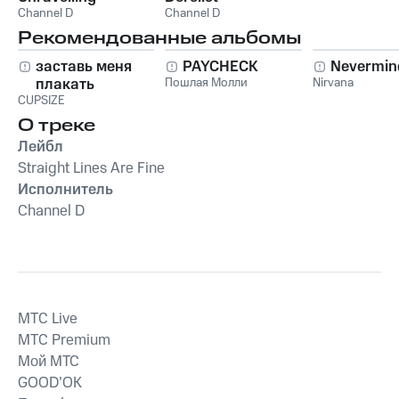
Channel D
Channel D
Рекомендованные альбомы
заставь меня
PAYCHECK
Nevermin
плакать
Пошлая Молли
Nirvana
CUPSIZE
О треке
Лейбл
Straight Lines Are Fine
Исполнитель
Channel D
MTС Live
MTС Premium
Мой МТС
GOOD’OK