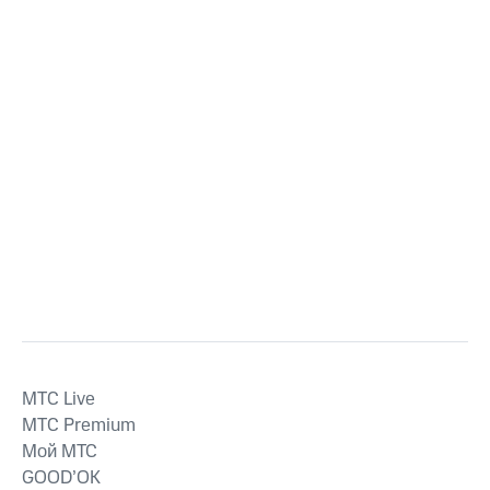
MTС Live
MTС Premium
Мой МТС
GOOD’OK