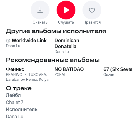
Скачать
Слушать
Нравится
Другие альбомы исполнителя
Worldwide Link-Up
Dominican
Dana Lu
Donatella
Dana Lu
Рекомендованные альбомы
Феникс
NO BATIDAO
67 (Six Seve
BEARWOLF
,
TUSOVKA
,
ZXKAI
Gazan
Barabanov Remix
,
Kolya
Funk
,
WXREAD
,
Emio
О треке
Лейбл
Chalet 7
Исполнитель
Dana Lu