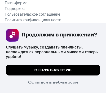
Питч-форма
Поддержка
Пользовательское соглашение
Политика конфиденциальности
Рекомендательные технологии
Продолжим в приложении? 
СКАЧАТЬ ПРИЛОЖЕНИЕ
Слушать музыку, создавать плейлисты, 
наслаждаться персональными миксами теперь 
удобно!
Незаконное потребление наркотических средств,
психотропных веществ, их аналогов причиняет вред здоровью,
Мы используем куки, чтобы на сайте все
В ПРИЛОЖЕНИЕ
их незаконный оборот запрещён и влечёт установленную
работало.
Подробнее
законодательством ответственность.
© 2026 ООО «КИОН».
ПОНЯТНО
Остаться в веб-версии
Все права защищены
18+
Главная
В приложение
Избранное