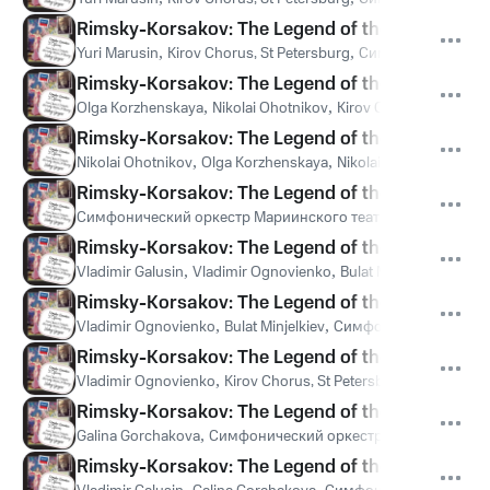
Rimsky-Korsakov: The Legend of the invisible Cit
Yuri Marusin
,
Kirov Chorus, St Petersburg
,
Симфонический ор
Rimsky-Korsakov: The Legend of the invisible Cit
Olga Korzhenskaya
,
Nikolai Ohotnikov
,
Kirov Chorus, St Peter
Rimsky-Korsakov: The Legend of the invisible Cit
Nikolai Ohotnikov
,
Olga Korzhenskaya
,
Nikolai Putilin
,
Kirov Ch
Rimsky-Korsakov: The Legend of the invisible City
Симфонический оркестр Мариинского театра
,
Валерий Гер
Rimsky-Korsakov: The Legend of the invisible Cit
Vladimir Galusin
,
Vladimir Ognovienko
,
Bulat Minjelkiev
,
Kirov
Rimsky-Korsakov: The Legend of the invisible Cit
Vladimir Ognovienko
,
Bulat Minjelkiev
,
Симфонический оркес
Rimsky-Korsakov: The Legend of the invisible Cit
Vladimir Ognovienko
,
Kirov Chorus, St Petersburg
,
Симфониче
Rimsky-Korsakov: The Legend of the invisible Cit
Galina Gorchakova
,
Симфонический оркестр Мариинского т
Rimsky-Korsakov: The Legend of the invisible City
,
,