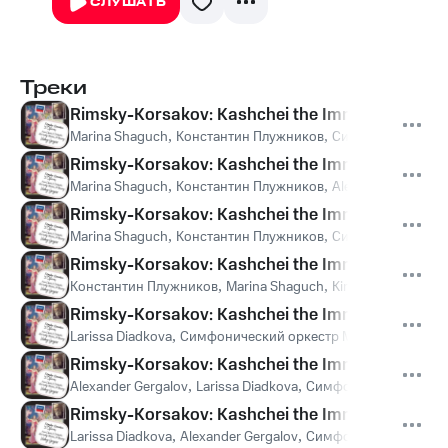
СЛУШАТЬ
Треки
Rimsky-Korsakov: Kashchei the Immortal - Dni 
Marina Shaguch
,
Константин Плужников
,
Симфонический о
Rimsky-Korsakov: Kashchei the Immortal - Ya vi
Marina Shaguch
,
Константин Плужников
,
Alexander Morozo
Rimsky-Korsakov: Kashchei the Immortal - Tyom
Marina Shaguch
,
Константин Плужников
,
Симфонический о
Rimsky-Korsakov: Kashchei the Immortal - Vy, 
Константин Плужников
,
Marina Shaguch
,
Kirov Chorus, St P
Rimsky-Korsakov: Kashchei the Immortal - Nasta
Larissa Diadkova
,
Симфонический оркестр Мариинского те
Rimsky-Korsakov: Kashchei the Immortal - Glukh
Alexander Gergalov
,
Larissa Diadkova
,
Симфонический оркес
Rimsky-Korsakov: Kashchei the Immortal - Pit'yo
Larissa Diadkova
,
Alexander Gergalov
,
Симфонический оркес