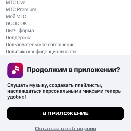
MTС Live
MTС Premium
Мой МТС
GOOD’OK
Питч-форма
Поддержка
Пользовательское соглашение
Политика конфиденциальности
Рекомендательные технологии
Продолжим в приложении? 
СКАЧАТЬ ПРИЛОЖЕНИЕ
Слушать музыку, создавать плейлисты, 
наслаждаться персональными миксами теперь 
удобно!
Незаконное потребление наркотических средств,
психотропных веществ, их аналогов причиняет вред здоровью,
Мы используем куки, чтобы на сайте все
В ПРИЛОЖЕНИЕ
их незаконный оборот запрещён и влечёт установленную
работало.
Подробнее
законодательством ответственность.
© 2026 ООО «КИОН».
ПОНЯТНО
Остаться в веб-версии