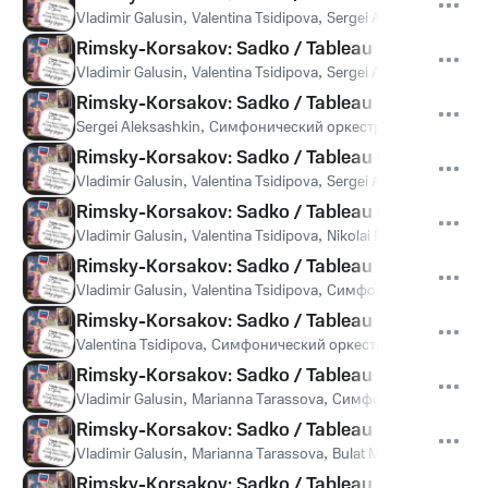
Vladimir Galusin
,
Valentina Tsidipova
,
Sergei Aleksashkin
,
Kiro
Rimsky-Korsakov: Sadko / Tableau 6 - "Nu, garast
Vladimir Galusin
,
Valentina Tsidipova
,
Sergei Aleksashkin
,
Сим
Rimsky-Korsakov: Sadko / Tableau 6 - "Paigraj va
Sergei Aleksashkin
,
Симфонический оркестр Мариинского т
Rimsky-Korsakov: Sadko / Tableau 6 - "Slaven, g
Vladimir Galusin
,
Valentina Tsidipova
,
Sergei Aleksashkin
,
Kiro
Rimsky-Korsakov: Sadko / Tableau 6 - "Aj, ne f p
Vladimir Galusin
,
Valentina Tsidipova
,
Nikolai Putilin
,
Kirov Cho
Rimsky-Korsakov: Sadko / Tableau 7 - Introduct
Vladimir Galusin
,
Valentina Tsidipova
,
Симфонический оркест
Rimsky-Korsakov: Sadko / Tableau 7 - "Son pa b
Valentina Tsidipova
,
Симфонический оркестр Мариинского 
Rimsky-Korsakov: Sadko / Tableau 7 - "Oh, tos
Vladimir Galusin
,
Marianna Tarassova
,
Симфонический оркес
Rimsky-Korsakov: Sadko / Tableau 7 - "A i zdras
Vladimir Galusin
,
Marianna Tarassova
,
Bulat Minjelkiev
,
Alexan
Rimsky-Korsakov: Sadko / Tableau 7 - "F staranah