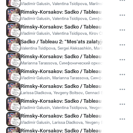
Vladimir Galusin
,
Valentina Tsidipova
,
Mariinsky Chorus
,
Симф
Rimsky-Korsakov: Sadko / Tableau 2 - "Zaigrjte, 
Vladimir Galusin
,
Valentina Tsidipova
,
Симфонический оркест
Rimsky-Korsakov: Sadko / Tableau 2 - "Svet'at r
Vladimir Galusin
,
Valentina Tsidipova
,
Kirov Chorus, St Peters
Sadko / Tableau 2: "Mes'ats zalatyje roshki"
Valentina Tsidipova
,
Sergei Aleksashkin
,
Mariinsky Chorus
,
Си
Rimsky-Korsakov: Sadko / Tableau 3 - "Fs'u noc
Marianna Tarassova
,
Симфонический оркестр Мариинского 
Rimsky-Korsakov: Sadko / Tableau 3 - "Ali v'jaf'
Vladimir Galusin
,
Marianna Tarassova
,
Симфонический оркес
Rimsky-Korsakov: Sadko / Tableau 4 - "Pasmatrite
Larissa Diadkova
,
Yevgeny Boitsov
,
Gennadi Bezzubenkov
,
Vl
Rimsky-Korsakov: Sadko / Tableau 4 - "Paklon va
Vladimir Galusin
,
Valentina Tsidipova
,
Yevgeny Boitsov
,
Genna
Rimsky-Korsakov: Sadko / Tableau 4 - "Kak na o
Vladimir Galusin
,
Larissa Diadkova
,
Yevgeny Boitsov
,
Gennadi
Rimsky-Korsakov: Sadko / Tableau 4 - "A skaly g