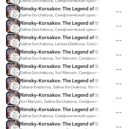
Galina Gorchakova
,
Симфонический оркестр Мариинского т
Rimsky-Korsakov: The Legend of the invisible City
Galina Gorchakova
,
Симфонический оркестр Мариинского т
Rimsky-Korsakov: The Legend of the invisible City
Galina Gorchakova
,
Симфонический оркестр Мариинского т
Rimsky-Korsakov: The Legend of the invisible City
Galina Gorchakova
,
Larissa Diadkova
,
Симфонический оркест
Rimsky-Korsakov: The Legend of the invisible Cit
Galina Gorchakova
,
Yuri Marusin
,
Симфонический оркестр М
Rimsky-Korsakov: The Legend of the invisible Cit
Galina Gorchakova
,
Yuri Marusin
,
Симфонический оркестр М
Rimsky-Korsakov: The Legend of the invisible City
Tatiana Krastsova
,
Galina Gorchakova
,
Yuri Marusin
,
Симфонич
Rimsky-Korsakov: The Legend of the invisible Cit
Yuri Marusin
,
Galina Gorchakova
,
Симфонический оркестр М
Rimsky-Korsakov: The Legend of the invisible Cit
Galina Gorchakova
,
Симфонический оркестр Мариинского т
Rimsky-Korsakov: The Legend of the invisible City