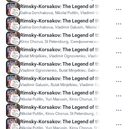
Rimsky-Korsakov: The Legend of the invisible Cit
Galina Gorchakova
,
Nikolai Putilin
,
Vladimir Galusin
,
Kirov Chor
Rimsky-Korsakov: The Legend of the invisible Ci
Galina Gorchakova
,
Vladimir Galusin
,
Nikolai Putilin
,
Kirov Chor
Rimsky-Korsakov: The Legend of the invisible Ci
Kirov Chorus, St Petersburg
,
Симфонический оркестр Марии
Rimsky-Korsakov: The Legend of the invisible City
Bulat Minjelkiev
,
Vladimir Ognovienko
,
Vladimir Galusin
,
Kirov
Rimsky-Korsakov: The Legend of the invisible Cit
Vladimir Ognovienko
,
Bulat Minjelkiev
,
Galina Gorchakova
,
Vla
Rimsky-Korsakov: The Legend of the invisible Cit
Vladimir Galusin
,
Bulat Minjelkiev
,
Vladimir Ognovienko
,
Galin
Rimsky-Korsakov: The Legend of the invisible City
Nikolai Putilin
,
Yuri Marusin
,
Kirov Chorus, St Petersburg
,
Симф
Rimsky-Korsakov: The Legend of the invisible Cit
Nikolai Putilin
,
Kirov Chorus, St Petersburg
,
Симфонический о
Rimsky-Korsakov: The Legend of the invisible Cit
Nikolai Putilin
,
Yuri Marusin
,
Kirov Chorus, St Petersburg
,
Симф