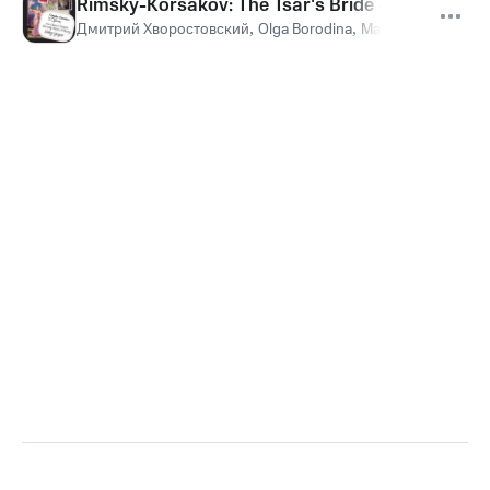
Rimsky-Korsakov: The Tsar's Bride - original ver
Дмитрий Хворостовский
,
Olga Borodina
,
Marina Shaguch
,
I