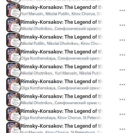
Rimsky-Korsakov: The Legend of the invisible Cit
Yuri Marusin
,
Nikolai Putilin
,
Kirov Chorus, St Petersburg
,
Симф
Rimsky-Korsakov: The Legend of the invisible Cit
Nikolai Ohotnikov
,
Симфонический оркестр Мариинского те
Rimsky-Korsakov: The Legend of the invisible Cit
Nikolai Putilin
,
Nikolai Ohotnikov
,
Kirov Chorus, St Petersburg
,
Rimsky-Korsakov: The Legend of the invisible Cit
Olga Korzhenskaya
,
Симфонический оркестр Мариинского 
Rimsky-Korsakov: The Legend of the invisible Cit
Nikolai Ohotnikov
,
Yuri Marusin
,
Nikolai Putilin
,
Kirov Chorus, S
Rimsky-Korsakov: The Legend of the invisible Cit
Olga Korzhenskaya
,
Симфонический оркестр Мариинского 
Rimsky-Korsakov: The Legend of the invisible City
Nikolai Ohotnikov
,
Симфонический оркестр Мариинского те
Rimsky-Korsakov: The Legend of the invisible Cit
Olga Korzhenskaya
,
Kirov Chorus, St Petersburg
,
Симфоничес
Rimsky-Korsakov: The Legend of the invisible Cit
Yuri Marusin
,
Kirov Chorus, St Petersburg
,
Симфонический ор