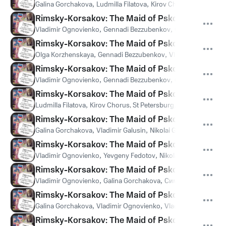
Galina Gorchakova
,
Ludmilla Filatova
,
Kirov Chorus, St Petersb
Rimsky-Korsakov: The Maid of Pskov / Act 2 - Inte
Vladimir Ognovienko
,
Gennadi Bezzubenkov
,
Симфонический
Rimsky-Korsakov: The Maid of Pskov / Act 2 - Ts
Olga Korzhenskaya
,
Gennadi Bezzubenkov
,
Vladimir Ognovie
Rimsky-Korsakov: The Maid of Pskov / Act 2 - Ya
Vladimir Ognovienko
,
Gennadi Bezzubenkov
,
Симфонический
Rimsky-Korsakov: The Maid of Pskov / Act 3 - A
Ludmilla Filatova
,
Kirov Chorus, St Petersburg
,
Симфонический
Rimsky-Korsakov: The Maid of Pskov / Act 3 - Od
Galina Gorchakova
,
Vladimir Galusin
,
Nikolai Gassiev
,
Kirov Ch
Rimsky-Korsakov: The Maid of Pskov / Act 3 - Vot
Vladimir Ognovienko
,
Yevgeny Fedotov
,
Nikolai Gassiev
,
Симф
Rimsky-Korsakov: The Maid of Pskov / Act 3 - Z
Vladimir Ognovienko
,
Galina Gorchakova
,
Симфонический ор
Rimsky-Korsakov: The Maid of Pskov / Act 3 - De
Galina Gorchakova
,
Vladimir Ognovienko
,
Vladimir Galusin
,
Ye
Rimsky-Korsakov: The Maid of Pskov / Act 3 - 