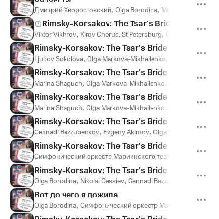
Дмитрий Хворостовский
,
Olga Borodina
,
Mariinsky Orchestr
Rimsky-Korsakov: The Tsar's Bride - original v
Viktor Vikhrov
,
Kirov Chorus, St Petersburg
,
Симфонический 
Rimsky-Korsakov: The Tsar's Bride - original ver
Ljubov Sokolova
,
Olga Markova-Mikhailenko
,
Marina Shaguch
Rimsky-Korsakov: The Tsar's Bride - original ve
Marina Shaguch
,
Olga Markova-Mikhailenko
,
Симфонический 
Rimsky-Korsakov: The Tsar's Bride - original ve
Marina Shaguch
,
Olga Markova-Mikhailenko
,
Evgeny Akimov
,
Rimsky-Korsakov: The Tsar's Bride - original ve
Gennadi Bezzubenkov
,
Evgeny Akimov
,
Olga Markova-Mikhail
Rimsky-Korsakov: The Tsar's Bride - original ve
Симфонический оркестр Мариинского театра
,
Валерий Гер
Rimsky-Korsakov: The Tsar's Bride - original ve
Olga Borodina
,
Nikolai Gassiev
,
Gennadi Bezzubenkov
,
Marina
Вот до чего я дожила
Olga Borodina
,
Симфонический оркестр Мариинского теат