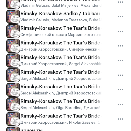
Vladimir Galusin
,
Bulat Minjelkiev
,
Alexander Gergalov
,
Gegam 
Rimsky-Korsakov: Sadko / Tableau 7 - "Slava st
Vladimir Galusin
,
Marianna Tarassova
,
Bulat Minjelkiev
,
Alexan
Rimsky-Korsakov: The Tsar's Bride - original ve
Симфонический оркестр Мариинского театра
,
Валерий Гер
Rimsky-Korsakov: The Tsar's Bride - original ve
Дмитрий Хворостовский
,
Симфонический оркестр Мариинс
Rimsky-Korsakov: The Tsar's Bride - original ver
Дмитрий Хворостовский
,
Sergei Aleksashkin
,
Evgeny Akimo
Rimsky-Korsakov: The Tsar's Bride - original ver
Sergei Aleksashkin
,
Дмитрий Хворостовский
,
Evgeny Akimo
Rimsky-Korsakov: The Tsar's Bride - original ve
Sergei Aleksashkin
,
Дмитрий Хворостовский
,
Nikolai Gassiev
Rimsky-Korsakov: The Tsar's Bride - original ve
Sergei Aleksashkin
,
Olga Borodina
,
Дмитрий Хворостовский
Rimsky-Korsakov: The Tsar's Bride - original ve
Дмитрий Хворостовский
,
Nikolai Gassiev
,
Olga Borodina
,
Си
Зачем ты