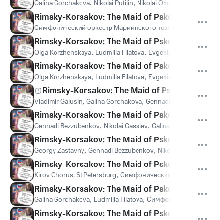
Galina Gorchakova
,
Nikolai Putilin
,
Nikolai Ohotnikov
,
Kirov Ch
Rimsky-Korsakov: The Maid of Pskov - Overture
Симфонический оркестр Мариинского театра
,
Валерий Гер
Rimsky-Korsakov: The Maid of Pskov / Act 1 - Lov
Olga Korzhenskaya
,
Ludmilla Filatova
,
Evgenia Perlasova-Verk
Rimsky-Korsakov: The Maid of Pskov / Act 1 - S
Olga Korzhenskaya
,
Ludmilla Filatova
,
Evgenia Perlasova-Verk
Rimsky-Korsakov: The Maid of Pskov / Act 1 - 
Vladimir Galusin
,
Galina Gorchakova
,
Gennadi Bezzubenkov
,
С
Rimsky-Korsakov: The Maid of Pskov / Act 1 - Vot
Gennadi Bezzubenkov
,
Nikolai Gassiev
,
Galina Gorchakova
,
Си
Rimsky-Korsakov: The Maid of Pskov / Act 1 - K
Georgy Zastavny
,
Gennadi Bezzubenkov
,
Nikolai Gassiev
,
Vlad
Rimsky-Korsakov: The Maid of Pskov / Act 2 - Gro
Kirov Chorus, St Petersburg
,
Симфонический оркестр Марии
Rimsky-Korsakov: The Maid of Pskov / Act 2 -
Galina Gorchakova
,
Ludmilla Filatova
,
Симфонический оркест
Rimsky-Korsakov: The Maid of Pskov / Act 2 - Uda