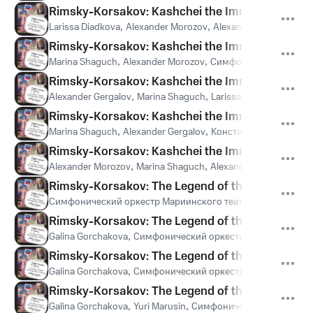
Rimsky-Korsakov: Kashchei the Immortal - Zasnul
Larissa Diadkova
,
Alexander Morozov
,
Alexander Gergalov
,
Си
Rimsky-Korsakov: Kashchei the Immortal - Bayu,
Marina Shaguch
,
Alexander Morozov
,
Симфонический оркест
Rimsky-Korsakov: Kashchei the Immortal - Mye
Alexander Gergalov
,
Marina Shaguch
,
Larissa Diadkova
,
Симф
Rimsky-Korsakov: Kashchei the Immortal - Prosti
Marina Shaguch
,
Alexander Gergalov
,
Константин Плужнико
Rimsky-Korsakov: Kashchei the Immortal - Kony
Alexander Morozov
,
Marina Shaguch
,
Alexander Gergalov
,
Kir
Rimsky-Korsakov: The Legend of the invisible Cit
Симфонический оркестр Мариинского театра
,
Валерий Гер
Rimsky-Korsakov: The Legend of the invisible City
Galina Gorchakova
,
Симфонический оркестр Мариинского т
Rimsky-Korsakov: The Legend of the invisible Cit
Galina Gorchakova
,
Симфонический оркестр Мариинского т
Rimsky-Korsakov: The Legend of the invisible Cit
Galina Gorchakova
,
Yuri Marusin
,
Симфонический оркестр М