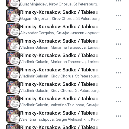
Bulat Minjelkiev
,
Kirov Chorus, St Petersburg
,
Симфонический 
Rimsky-Korsakov: Sadko / Tableau 4 - "Ni sh'es
Gegam Grigorian
,
Kirov Chorus, St Petersburg
,
Симфонически
Rimsky-Korsakov: Sadko / Tableau 4 - "Gorat 
Alexander Gergalov
,
Симфонический оркестр Мариинского 
Rimsky-Korsakov: Sadko / Tableau 4 - "A i v Vede
Vladimir Galusin
,
Marianna Tarassova
,
Larissa Diadkova
,
Vlad
Rimsky-Korsakov: Sadko / Tableau 4 - "Vysata li
Vladimir Galusin
,
Marianna Tarassova
,
Larissa Diadkova
,
Yevge
Rimsky-Korsakov: Sadko / Tableau 5 - "Ush kak
Vladimir Galusin
,
Kirov Chorus, St Petersburg
,
Симфонический
Rimsky-Korsakov: Sadko / Tableau 5 - "Goj, dru
Vladimir Galusin
,
Kirov Chorus, St Petersburg
,
Симфонический
Rimsky-Korsakov: Sadko / Tableau 5 - "Nikak pa
Vladimir Galusin
,
Valentina Tsidipova
,
Симфонический оркест
Rimsky-Korsakov: Sadko / Tableau 6 - "Glup' gl
Valentina Tsidipova
,
Sergei Aleksashkin
,
Kirov Chorus, St Pete
Rimsky-Korsakov: Sadko / Tableau 6 - "Sineje m