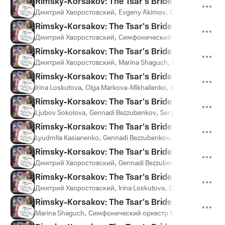
Rimsky-Korsakov: The Tsar's Bride - original ver
Дмитрий Хворостовский
,
Evgeny Akimov
,
Симфонический о
Rimsky-Korsakov: The Tsar's Bride - original ve
Дмитрий Хворостовский
,
Симфонический оркестр Мариинс
Rimsky-Korsakov: The Tsar's Bride - original ve
Дмитрий Хворостовский
,
Marina Shaguch
,
Evgeny Akimov
,
Rimsky-Korsakov: The Tsar's Bride - original ve
Irina Loskutova
,
Olga Markova-Mikhailenko
,
Kirov Chorus, St 
Rimsky-Korsakov: The Tsar's Bride - original ver
Ljubov Sokolova
,
Gennadi Bezzubenkov
,
Sergei Aleksashkin
,
Rimsky-Korsakov: The Tsar's Bride - original ve
Lyudmlla Kasianenko
,
Gennadi Bezzubenkov
,
Irina Loskutova
,
Rimsky-Korsakov: The Tsar's Bride - original ve
Дмитрий Хворостовский
,
Gennadi Bezzubenkov
,
Marina Sha
Rimsky-Korsakov: The Tsar's Bride - original ve
Дмитрий Хворостовский
,
Irina Loskutova
,
Olga Markova-Mik
Rimsky-Korsakov: The Tsar's Bride - original ve
Marina Shaguch
,
Симфонический оркестр Мариинского теа