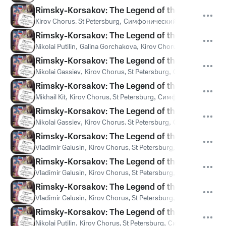
Rimsky-Korsakov: The Legend of the invisible Cit
Kirov Chorus, St Petersburg
,
Симфонический оркестр Марии
Rimsky-Korsakov: The Legend of the invisible City
Nikolai Putilin
,
Galina Gorchakova
,
Kirov Chorus, St Petersburg
Rimsky-Korsakov: The Legend of the invisible Cit
Nikolai Gassiev
,
Kirov Chorus, St Petersburg
,
Симфонический 
Rimsky-Korsakov: The Legend of the invisible Cit
Mikhail Kit
,
Kirov Chorus, St Petersburg
,
Симфонический орке
Rimsky-Korsakov: The Legend of the invisible Cit
Nikolai Gassiev
,
Kirov Chorus, St Petersburg
,
Симфонический 
Rimsky-Korsakov: The Legend of the invisible Cit
Vladimir Galusin
,
Kirov Chorus, St Petersburg
,
Симфонический
Rimsky-Korsakov: The Legend of the invisible Cit
Vladimir Galusin
,
Kirov Chorus, St Petersburg
,
Симфонический
Rimsky-Korsakov: The Legend of the invisible City
Vladimir Galusin
,
Kirov Chorus, St Petersburg
,
Симфонический
Rimsky-Korsakov: The Legend of the invisible Ci
Nikolai Putilin
,
Kirov Chorus, St Petersburg
,
Симфонический о