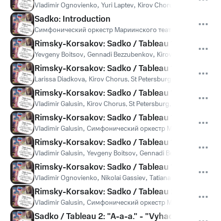
Vladimir Ognovienko
,
Yuri Laptev
,
Kirov Chorus, St Petersburg
Sadko: Introduction
Симфонический оркестр Мариинского театра
,
Валерий Гер
Rimsky-Korsakov: Sadko / Tableau 1 - "Sabralis'
Yevgeny Boitsov
,
Gennadi Bezzubenkov
,
Kirov Chorus, St Pete
Rimsky-Korsakov: Sadko / Tableau 1 - "Strunku k
Larissa Diadkova
,
Kirov Chorus, St Petersburg
,
Симфонически
Rimsky-Korsakov: Sadko / Tableau 1 - "Budit kra
Vladimir Galusin
,
Kirov Chorus, St Petersburg
,
Симфонический
Rimsky-Korsakov: Sadko / Tableau 1 - "Kaby byl
Vladimir Galusin
,
Симфонический оркестр Мариинского теа
Rimsky-Korsakov: Sadko / Tableau 1 - "Goj, ty, S
Vladimir Galusin
,
Yevgeny Boitsov
,
Gennadi Bezzubenkov
,
Kir
Rimsky-Korsakov: Sadko / Tableau 1 - "V Noveg
Vladimir Ognovienko
,
Nikolai Gassiev
,
Tatiana Filimonova
,
Sve
Rimsky-Korsakov: Sadko / Tableau 2 - "Oj ty, t
Vladimir Galusin
,
Симфонический оркестр Мариинского теа
Sadko / Tableau 2: "A-a-a." - "Vyhadite, vy, is sin