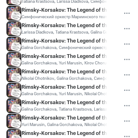
Tatiana Krastsova
,
Larissa Diadkova
,
Симфонический оркестр
Rimsky-Korsakov: The Legend of the invisible City
Симфонический оркестр Мариинского театра
,
Валерий Гер
Rimsky-Korsakov: The Legend of the invisible Cit
Larissa Diadkova
,
Tatiana Krastsova
,
Galina Gorchakova
,
Kirov
Rimsky-Korsakov: The Legend of the invisible Cit
Galina Gorchakova
,
Симфонический оркестр Мариинского т
Rimsky-Korsakov: The Legend of the invisible Cit
Galina Gorchakova
,
Yuri Marusin
,
Kirov Chorus, St Petersburg
Rimsky-Korsakov: The Legend of the invisible Cit
Nikolai Ohotnikov
,
Galina Gorchakova
,
Симфонический оркес
Rimsky-Korsakov: The Legend of the invisible City
Galina Gorchakova
,
Yuri Marusin
,
Nikolai Ohotnikov
,
Tatiana K
Rimsky-Korsakov: The Legend of the invisible City
Galina Gorchakova
,
Tatiana Krastsova
,
Larissa Diadkova
,
Yuri 
Rimsky-Korsakov: The Legend of the invisible City
Yuri Marusin
,
Galina Gorchakova
,
Nikolai Ohotnikov
,
Kirov Cho
Rimsky-Korsakov: The Legend of the invisible Cit