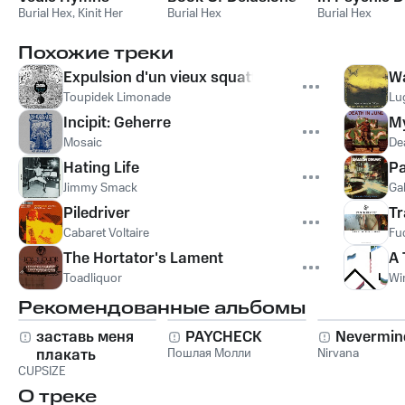
Burial Hex
,
Kinit Her
Burial Hex
Burial Hex
Похожие треки
Expulsion d'un vieux squatter
Wa
Toupidek Limonade
Lu
Incipit: Geherre
My
Mosaic
De
Hating Life
Pa
Jimmy Smack
Ga
Piledriver
Tr
Cabaret Voltaire
Fu
The Hortator's Lament
A 
Toadliquor
Wi
Рекомендованные альбомы
заставь меня
PAYCHECK
Nevermin
плакать
Пошлая Молли
Nirvana
CUPSIZE
О треке