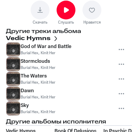
Скачать
Слушать
Нравится
Другие треки альбома
Vedic Hymns
God of War and Battle
Burial Hex
,
Kinit Her
Stormclouds
Burial Hex
,
Kinit Her
The Waters
Burial Hex
,
Kinit Her
Dawn
Burial Hex
,
Kinit Her
Sky
Burial Hex
,
Kinit Her
Другие альбомы исполнителя
Vedic Hymns
Book Of Delusions
In Psychic 