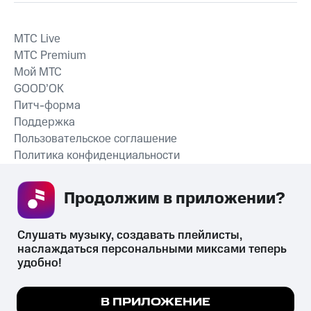
MTС Live
MTС Premium
Мой МТС
GOOD’OK
Питч-форма
Поддержка
Пользовательское соглашение
Политика конфиденциальности
Рекомендательные технологии
Продолжим в приложении? 
СКАЧАТЬ ПРИЛОЖЕНИЕ
Слушать музыку, создавать плейлисты, 
наслаждаться персональными миксами теперь 
удобно!
Незаконное потребление наркотических средств,
психотропных веществ, их аналогов причиняет вред здоровью,
Мы используем куки, чтобы на сайте все
В ПРИЛОЖЕНИЕ
их незаконный оборот запрещён и влечёт установленную