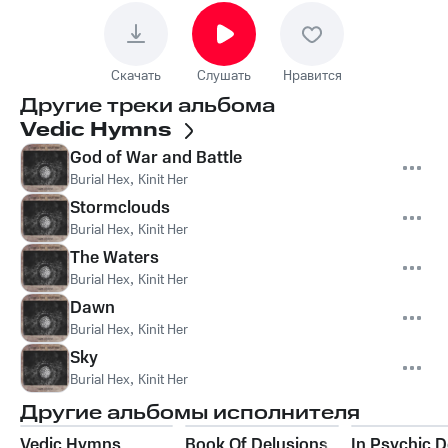
Скачать
Слушать
Нравится
Другие треки альбома
Vedic Hymns
God of War and Battle
Burial Hex
,
Kinit Her
Stormclouds
Burial Hex
,
Kinit Her
The Waters
Burial Hex
,
Kinit Her
Dawn
Burial Hex
,
Kinit Her
Sky
Burial Hex
,
Kinit Her
Другие альбомы исполнителя
Vedic Hymns
Book Of Delusions
In Psychic 