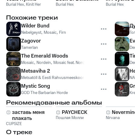
Burial Hex
,
Kinit Her
Burial Hex
Burial Hex
Похожие треки
Wilder Bund
Д
Nebelgeyst
,
Mosaic
,
Firn
Го
Zagovor
Ev
Tamerlan
De
The Emerald Woods
Ti
Mosaic
,
Nordein
,
Mosaic feat. Nordein
De
Metsaviha 2
H
Metsatöll & Eesti Rahvusmeeskoor
,
Metsatöll
,
Eesti Rahvusme
NA
Mystic Song
G
GOD The Barbarian Horde
Kre
Рекомендованные альбомы
заставь меня
PAYCHECK
Nevermin
плакать
Пошлая Молли
Nirvana
CUPSIZE
О треке