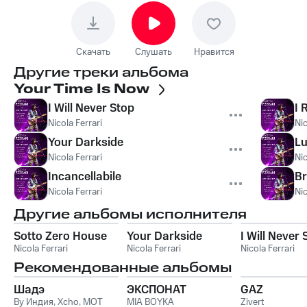
Скачать
Слушать
Нравится
Другие треки альбома
Your Time Is Now
I Will Never Stop
I 
Nicola Ferrari
Nic
Your Darkside
Lu
Nicola Ferrari
Nic
Incancellabile
Br
Nicola Ferrari
Nic
Другие альбомы исполнителя
Sotto Zero House
Your Darkside
I Will Never 
Nicola Ferrari
Nicola Ferrari
Nicola Ferrari
Рекомендованные альбомы
Шадэ
ЭКСПОНАТ
GAZ
By Индия
,
Xcho
,
MOT
MIA BOYKA
Zivert