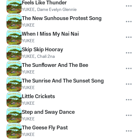
Feels Like Thunder
YUKEE
,
Dame Evelyn Glennie
The New Sunhouse Protest Song
YUKEE
When I Miss My Nai Nai
YUKEE
Skip Skip Hooray
YUKEE
,
Chali 2na
The Sunflower And The Bee
YUKEE
The Sunrise And The Sunset Song
YUKEE
Little Crickets
YUKEE
Step and Sway Dance
YUKEE
The Geese Fly Past
YUKEE