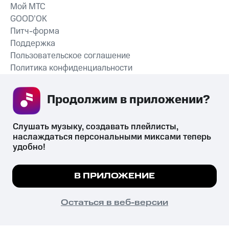
Мой МТС
GOOD’OK
Питч-форма
Поддержка
Пользовательское соглашение
Политика конфиденциальности
Рекомендательные технологии
Продолжим в приложении? 
СКАЧАТЬ ПРИЛОЖЕНИЕ
Слушать музыку, создавать плейлисты, 
наслаждаться персональными миксами теперь 
удобно!
Незаконное потребление наркотических средств,
психотропных веществ, их аналогов причиняет вред здоровью,
Мы используем куки, чтобы на сайте все
В ПРИЛОЖЕНИЕ
их незаконный оборот запрещён и влечёт установленную
работало.
Подробнее
законодательством ответственность.
© 2026 ООО «КИОН».
ПОНЯТНО
Остаться в веб-версии
Все права защищены
18+
Главная
В приложение
Избранное