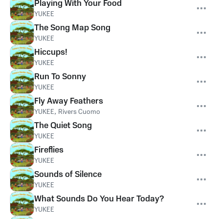
Playing With Your Food
YUKEE
The Song Map Song
YUKEE
Hiccups!
YUKEE
Run To Sonny
YUKEE
Fly Away Feathers
YUKEE
,
Rivers Cuomo
The Quiet Song
YUKEE
Fireflies
YUKEE
Sounds of Silence
YUKEE
What Sounds Do You Hear Today?
YUKEE