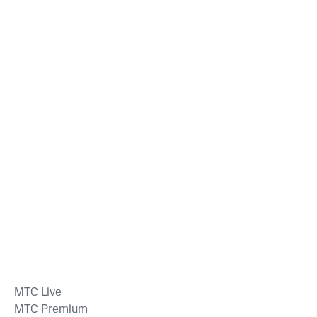
MTС Live
MTС Premium