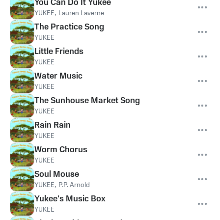
You Can Do It Yukee
YUKEE
,
Lauren Laverne
The Practice Song
YUKEE
Little Friends
YUKEE
Water Music
YUKEE
The Sunhouse Market Song
YUKEE
Rain Rain
YUKEE
Worm Chorus
YUKEE
Soul Mouse
YUKEE
,
P.P. Arnold
Yukee's Music Box
YUKEE