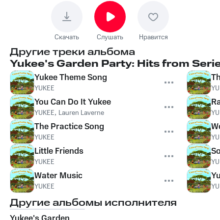
Скачать
Слушать
Нравится
Другие треки альбома
Yukee's Garden Party: Hits from Serie
Yukee Theme Song
Th
YUKEE
YU
You Can Do It Yukee
Ra
YUKEE
,
Lauren Laverne
YU
The Practice Song
W
YUKEE
YU
Little Friends
S
YUKEE
YU
Water Music
Yu
YUKEE
YU
Другие альбомы исполнителя
Yukee's Garden