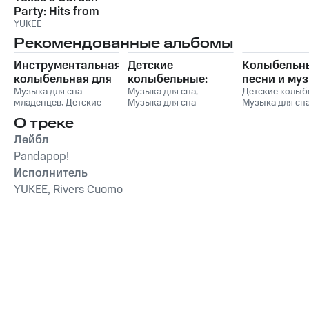
Party: Hits from
Series 1
YUKEE
Рекомендованные альбомы
Инструментальная
Детские
Колыбельн
колыбельная для
колыбельные:
песни и му
малышей со
Музыка для сна
Нежная
Музыка для сна
,
для сна
Детские колыб
младенцев
,
Детские
Музыка для сна
Музыка для сн
звуками природы
успокаивающая
младенцев
колыбельные
,
Музыка
малыша
,
Музыка для
малыша
,
Музык
музыка для сна
О треке
для сна малыша
,
сна младенцев
,
Детские
сна младенцев
малышей и детей
Музыка для сна
,
колыбельные
песни
,
Сказочн
Лейбл
Колыбельная музыка
Музыка для с
Pandapop!
для детей и младенцев
Исполнитель
YUKEE, Rivers Cuomo