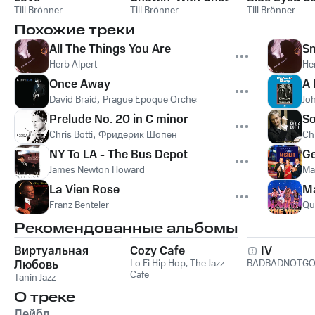
Till Brönner
Till Brönner
Till Brönner
Похожие треки
All The Things You Are
Sm
Herb Alpert
He
Once Away
A 
David Braid
,
Prague Epoque Orchestra
Jo
Prelude No. 20 in C minor
S
Chris Botti
,
Фридерик Шопен
Chr
NY To LA - The Bus Depot
Ge
James Newton Howard
Ma
La Vien Rose
Ma
Franz Benteler
Qu
Рекомендованные альбомы
Виртуальная
Cozy Cafe
IV
Любовь
Lo Fi Hip Hop
,
The Jazz
BADBADNOTG
Cafe
Tanin Jazz
О треке
Лейбл