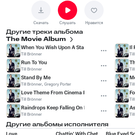
Скачать
Слушать
Нравится
Другие треки альбома
The Movie Album
When You Wish Upon A Star
Il
Till Brönner
Til
Run To You
Th
Till Brönner
Til
Stand By Me
Mo
Till Brönner
,
Gregory Porter
Til
Love Theme From Cinema Paradiso
Fo
Till Brönner
Til
Raindrops Keep Falling On My Head
As
Till Brönner
Til
Другие альбомы исполнителя
Love
Chattin' With Chet
Blue Eyed S