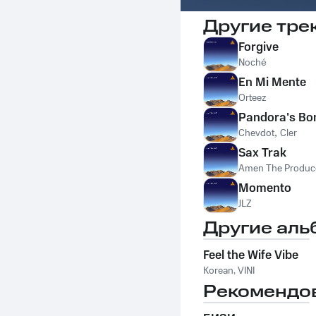
Другие тре
Forgive
Noché
En Mi Mente
Orteez
Pandora's Bo
Chevdot
,
Cler
Sax Trak
Amen The Produc
Momento
JLZ
Другие аль
Feel the Wife Vibe
Korean
,
VINI
Рекомендо