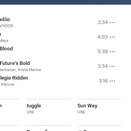
adão
3:34
VHOOR
a
4:03
 Maya
 Blood
5:39
Future's Bold
3:34
Barbarian
,
Krista Marina
ilegio Riddim
3:16
i Kitsune
h
Juggle
Sun Way
VINI
VINI