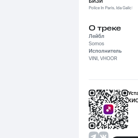
БИЗИ
Police In Paris
,
Ida Galich
О треке
Лейбл
Somos
Исполнитель
VINI, VHOOR
Уст
КИО