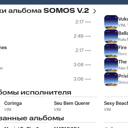
ки альбома
SOMOS V.2
Vuk
2:17
VINI
,
Bell
2:49
Rafa
nes
Fire
2:17
Goro
The 
3:08
er
Alex 
Priv
3:06
Shiro
бомы исполнителя
Coringa
Seu Bem Querer
Sexy Beac
VINI
VINI
VINI
ванные альбомы