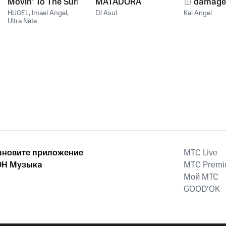
Movin' To The Sun
MATADORA
damage
HUGEL
,
Imael Angel
,
DJ Asul
Kai Angel
Ultra Nate
ановите приложение
MTС Live
Н Музыка
MTС Prem
Мой МТС
GOOD’OK