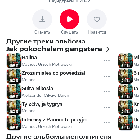
Саундтреки
2022
Скачать
Слушать
Нравится
Другие треки альбома
Jak pokochałam gangstera
Halina
Mi
Matheo
,
Grzech Piotrowski
Ma
Zrozumiałeś co powiedział
5 
Matheo
Ma
Suita Nikosia
Ja
Aleksander Milwiw-Baron
Ma
Ty żółw, ja tygrys
Kr
Matheo
Ma
Interesy z Panem to przyjemność
Do
Matheo
,
Grzech Piotrowski
Ma
Другие альбомы исполнителя