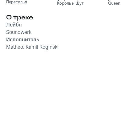
Пересильд
саундтрек), Часть
Король и Шут
Queen
1
О треке
Лейбл
Soundwerk
Исполнитель
Matheo, Kamil Rogiński