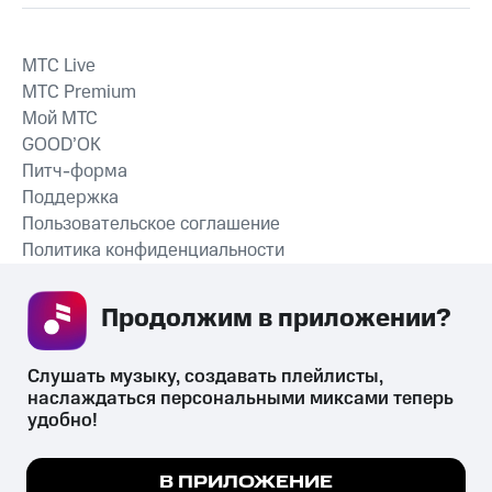
MTС Live
MTС Premium
Мой МТС
GOOD’OK
Питч-форма
Поддержка
Пользовательское соглашение
Политика конфиденциальности
Рекомендательные технологии
Продолжим в приложении? 
СКАЧАТЬ ПРИЛОЖЕНИЕ
Слушать музыку, создавать плейлисты, 
наслаждаться персональными миксами теперь 
удобно!
Незаконное потребление наркотических средств,
психотропных веществ, их аналогов причиняет вред здоровью,
Мы используем куки, чтобы на сайте все
В ПРИЛОЖЕНИЕ
их незаконный оборот запрещён и влечёт установленную