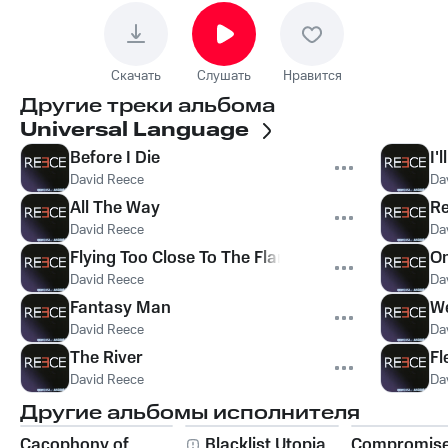
Скачать
Слушать
Нравится
Другие треки альбома
Universal Language
Before I Die
I'
David Reece
Da
All The Way
R
David Reece
Da
Flying Too Close To The Flame
On
David Reece
Da
Fantasy Man
We
David Reece
Da
The River
Fl
David Reece
Da
Другие альбомы исполнителя
Cacophony of
Blacklist Utopia
Compromis