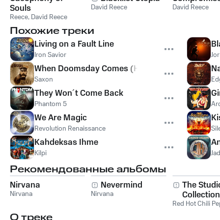
Souls
David Reece
David Reece
Reece
,
David Reece
Похожие треки
Living on a Fault Line
B
Iron Savior
Jo
When Doomsday Comes (Hybrid Theory)
Na
Saxon
Ed
They Won´t Come Back
Gi
Phantom 5
Ar
We Are Magic
Ki
Revolution Renaissance
Sil
Kahdeksas Ihme
A
Kilpi
Ja
Рекомендованные альбомы
Nirvana
Nevermind
The Studi
Nirvana
Nirvana
Collection
Red Hot Chili P
О треке