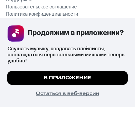
Пользовательское соглашение
Политика конфиденциальности
Рекомендательные технологии
Продолжим в приложении? 
СКАЧАТЬ ПРИЛОЖЕНИЕ
Слушать музыку, создавать плейлисты, 
наслаждаться персональными миксами теперь 
удобно!
Незаконное потребление наркотических средств,
психотропных веществ, их аналогов причиняет вред здоровью,
Мы используем куки, чтобы на сайте все
В ПРИЛОЖЕНИЕ
их незаконный оборот запрещён и влечёт установленную
работало.
Подробнее
законодательством ответственность.
© 2026 ООО «КИОН».
ПОНЯТНО
Остаться в веб-версии
Все права защищены
18+
Главная
В приложение
Избранное