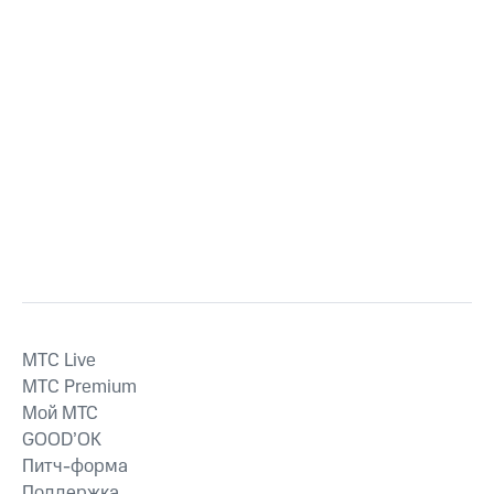
MTС Live
MTС Premium
Мой МТС
GOOD’OK
Питч-форма
Поддержка