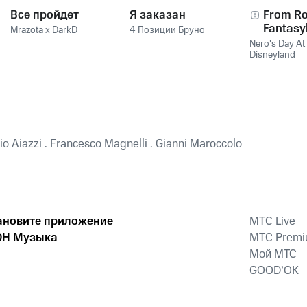
Все пройдет
Я заказан
From Ro
Fantasy
Mrazota x DarkD
4 Позиции Бруно
Nero's Day At
Disneyland
o Aiazzi . Francesco Magnelli . Gianni Maroccolo
ановите приложение
MTС Live
Н Музыка
MTС Prem
Мой МТС
GOOD’OK