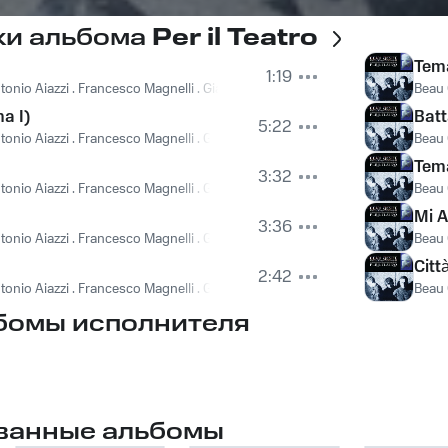
ки альбома
Per il Teatro
Tem
1:19
onio Aiazzi . Francesco Magnelli . Gianni Maroccolo
Beau 
ma I)
Batt
5:22
onio Aiazzi . Francesco Magnelli . Gianni Maroccolo
Beau 
Tema
3:32
onio Aiazzi . Francesco Magnelli . Gianni Maroccolo
Beau 
Mi A
3:36
onio Aiazzi . Francesco Magnelli . Gianni Maroccolo
Beau 
Citt
2:42
onio Aiazzi . Francesco Magnelli . Gianni Maroccolo
Beau 
бомы исполнителя
ванные альбомы