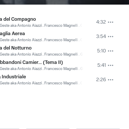
a del Compagno
4:32
Geste aka Antonio Aiazzi . Francesco Magnelli . Gianni Maroccolo
,
Remo Gi
aglia Aerea
3:54
Geste aka Antonio Aiazzi . Francesco Magnelli . Gianni Maroccolo
,
Ringo De
 del Notturno
5:10
Geste aka Antonio Aiazzi . Francesco Magnelli . Gianni Maroccolo
,
Piero Pel
bbandoni Camier... (Tema II)
5:41
Geste aka Antonio Aiazzi . Francesco Magnelli . Gianni Maroccolo
,
Piero Pel
à Industriale
2:26
Geste aka Antonio Aiazzi . Francesco Magnelli . Gianni Maroccolo