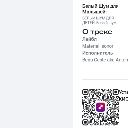
Palma
Белый Шум для
Малышей:
Крепкий Сон и
БЕЛЫЙ ШУМ ДЛЯ
Успокоение Плача
ДЕТЕЙ
,
Белый шум
,
Soothing Music for
О треке
Sleep
,
Sleep Music
Лейбл
Materiali sonori
Исполнитель
Beau Geste aka Antoni
Уст
КИО