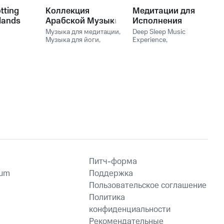
tting
Коллекция
Медитации для
lands
Арабской Музыки
Исполнения
для Медитации и
Желаний: Энергия
Музыка для медитации
,
Deep Sleep Music
Релакса
Музыка для йоги
,
Вселенной
Experience
,
Meditation Music
,
МЕДИТАЦИИ
,
Мантра
,
Meditation
Лечебная музыка
Питч-форма
ium
Поддержка
Пользовательское соглашение
Политика
конфиденциальности
Рекомендательные