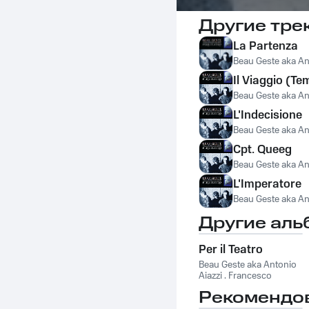
Другие тре
La Partenza
Beau Geste aka Ant
Il Viaggio (Te
Beau Geste aka Ant
L'Indecisione
Beau Geste aka Ant
Cpt. Queeg
Beau Geste aka Ant
L'Imperatore
Beau Geste aka Ant
Другие аль
Per il Teatro
Beau Geste aka Antonio
Aiazzi . Francesco
Magnelli . Gianni
Рекомендо
Maroccolo
,
Ringo De