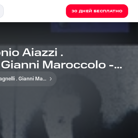
30 ДНЕЙ БЕСПЛАТНО
io Aiazzi .
 Gianni Maroccolo -
Beau Geste aka Antonio Aiazzi . Francesco Magnelli . Gianni Maroccolo