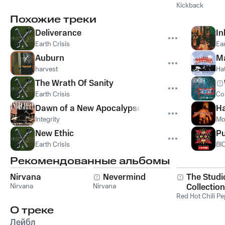
Kickback
Похожие треки
Deliverance
In
Earth Crisis
Ear
Auburn
M
harvest
Ha
The Wrath Of Sanity
Earth Crisis
Co
Dawn of a New Apocalypse
Ha
Integrity
Mo
New Ethic
P
Earth Crisis
BI
Рекомендованные альбомы
Nirvana
Nevermind
The Studi
Nirvana
Nirvana
Collection
Red Hot Chili P
О треке
Лейбл