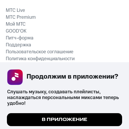
MTС Live
MTС Premium
Мой МТС
GOOD’OK
Питч-форма
Поддержка
Пользовательское соглашение
Политика конфиденциальности
Рекомендательные технологии
Продолжим в приложении? 
СКАЧАТЬ ПРИЛОЖЕНИЕ
Слушать музыку, создавать плейлисты, 
наслаждаться персональными миксами теперь 
удобно!
Незаконное потребление наркотических средств,
психотропных веществ, их аналогов причиняет вред здоровью,
Мы используем куки, чтобы на сайте все
В ПРИЛОЖЕНИЕ
их незаконный оборот запрещён и влечёт установленную
работало.
Подробнее
законодательством ответственность.