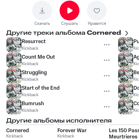
Скачать
Слушать
Нравится
Другие треки альбома
Cornered
Resurrect
Pu
Kickback
Ki
Count Me Out
Ag
Kickback
Ki
Struggling
Be
Kickback
Ki
Start of the End
D
Kickback
Ki
Bumrush
C
Kickback
Ki
Другие альбомы исполнителя
Cornered
Forever War
Les 150 Pas
Kickback
Kickback
Meurtrieres