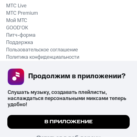
MTС Live
MTС Premium
Мой МТС
GOOD’OK
Питч-форма
Поддержка
Пользовательское соглашение
Политика конфиденциальности
Рекомендательные технологии
Продолжим в приложении? 
СКАЧАТЬ ПРИЛОЖЕНИЕ
Слушать музыку, создавать плейлисты, 
наслаждаться персональными миксами теперь 
удобно!
Незаконное потребление наркотических средств,
психотропных веществ, их аналогов причиняет вред здоровью,
Мы используем куки, чтобы на сайте все
В ПРИЛОЖЕНИЕ
их незаконный оборот запрещён и влечёт установленную
работало.
Подробнее
законодательством ответственность.
© 2026 ООО «КИОН».
ПОНЯТНО