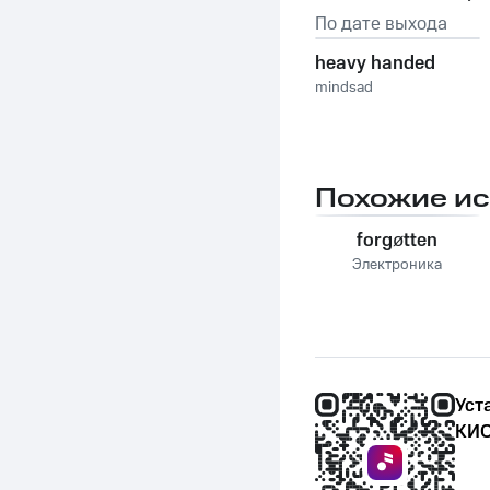
По дате выхода
heavy handed
mindsad
Похожие и
forgøtten
Электроника
Уст
КИО