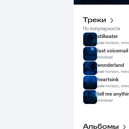
Треки
По популярности
stillwater
pale horizon
,
min
last voicemail
mindsad
wonderland
pale horizon
,
min
heartsink
pale horizon
,
min
tell me anythi
mindsad
Альбомы