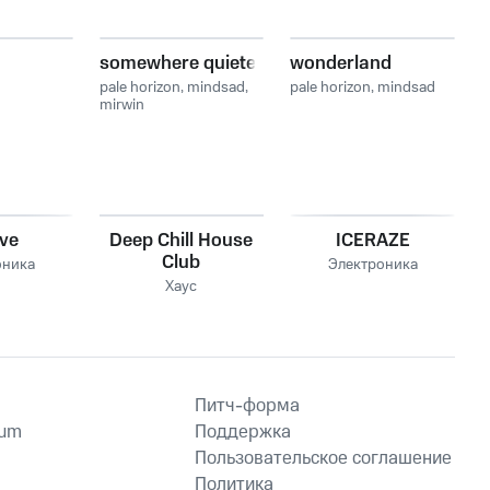
somewhere quieter
wonderland
pale horizon
,
mindsad
,
pale horizon
,
mindsad
mirwin
ve
Deep Chill House
ICERAZE
Club
оника
Электроника
Хаус
Питч-форма
ium
Поддержка
Пользовательское соглашение
Политика