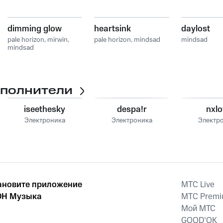
dimming glow
heartsink
daylost
pale horizon
,
mirwin
,
pale horizon
,
mindsad
mindsad
mindsad
сполнители
iseethesky
despa!r
nxlo
Электроника
Электроника
Электр
ановите приложение
MTС Live
Н Музыка
MTС Prem
Мой МТС
GOOD’OK