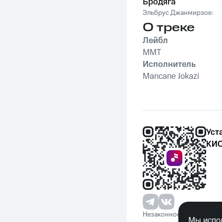
Бродяга
Эльбрус Джанмирзоев
О треке
Лейбл
MMT
Исполнитель
Mancane Jokazi
Уст
КИО
Незаконное потребление 
Мы испол