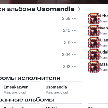
ки альбома
Usomandla
Uth
2:59
Manca
Ivan
3:10
Manca
Ula
3:11
Manca
Udal
3:04
Manca
Mza
3:12
Manca
бомы исполнителя
Emsakazweni
Usomandla
Mancane Jokazi
Mancane Jokazi
ванные альбомы