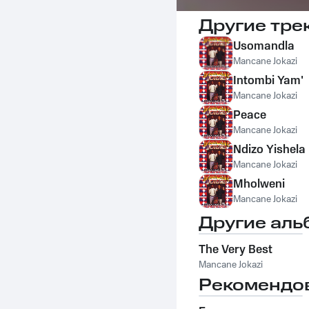
Другие тре
Usomandla
Mancane Jokazi
Intombi Yam'
Mancane Jokazi
Peace
Mancane Jokazi
Ndizo Yishela
Mancane Jokazi
Mholweni
Mancane Jokazi
Другие аль
The Very Best
Mancane Jokazi
Рекомендо