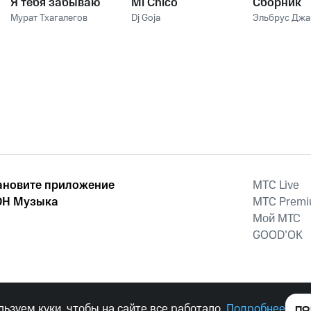
Я тебя забываю
Mi Chico
Сборник
Мурат Тхагалегов
Dj Goja
Эльбрус Дж
ановите приложение
MTС Live
Н Музыка
MTС Prem
Мой МТС
GOOD’OK
наркотических средств, психотропных веществ, их аналогов причиня
ьзуем куки, чтобы на сайте все работало.
Подробнее
ПО