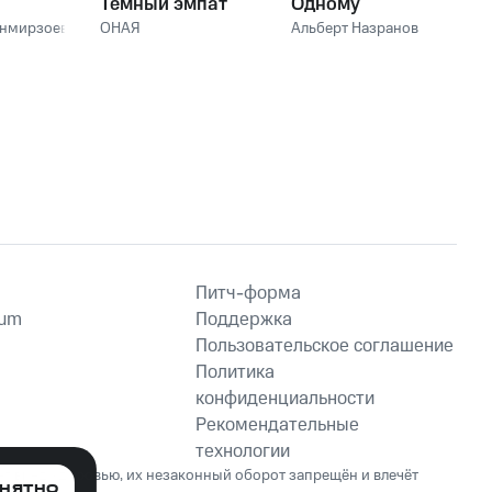
Тёмный эмпат
Одному
анмирзоев
ОНАЯ
Альберт Назранов
Питч-форма
ium
Поддержка
Пользовательское соглашение
Политика
конфиденциальности
Рекомендательные
технологии
ет вред здоровью, их незаконный оборот запрещён и влечёт
НЯТНО