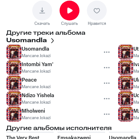
Скачать
Слушать
Нравится
Другие треки альбома
Usomandla
Usomandla
U
Mancane Jokazi
Ma
Intombi Yam'
Iv
Mancane Jokazi
Ma
Peace
Ul
Mancane Jokazi
Ma
Ndizo Yishela
Ud
Mancane Jokazi
Ma
Mholweni
M
Mancane Jokazi
Ma
Другие альбомы исполнителя
The Very Best
Emsakazweni
Usomandla