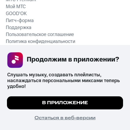
Мой МТС
GOOD’OK
Питч-форма
Поддержка
Пользовательское соглашение
Политика конфиденциальности
Рекомендательные технологии
Продолжим в приложении? 
СКАЧАТЬ ПРИЛОЖЕНИЕ
Слушать музыку, создавать плейлисты, 
наслаждаться персональными миксами теперь 
удобно!
Незаконное потребление наркотических средств,
психотропных веществ, их аналогов причиняет вред здоровью,
Мы используем куки, чтобы на сайте все
В ПРИЛОЖЕНИЕ
их незаконный оборот запрещён и влечёт установленную
работало.
Подробнее
законодательством ответственность.
© 2026 ООО «КИОН».
ПОНЯТНО
Остаться в веб-версии
Все права защищены
18+
Главная
В приложение
Избранное