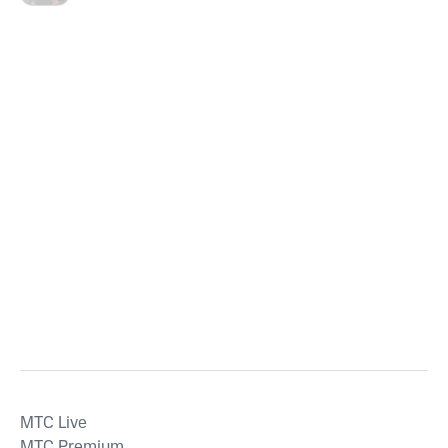
MTС Live
MTС Premium