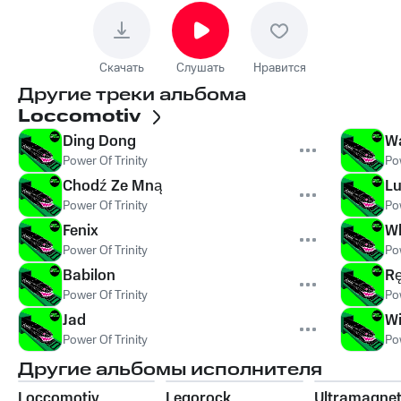
Скачать
Слушать
Нравится
Другие треки альбома
Loccomotiv
Ding Dong
W
Power Of Trinity
Pow
Chodź Ze Mną
Lu
Power Of Trinity
Pow
Fenix
Wh
Power Of Trinity
Pow
Babilon
R
Power Of Trinity
Pow
Jad
Wi
Power Of Trinity
Pow
Другие альбомы исполнителя
Loccomotiv
Legorock
Ultramagnet