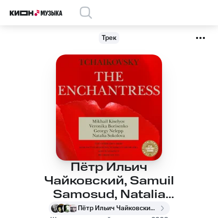
Трек
Пётр Ильич
Чайковский, Samuil
Samosud, Natalia
Sokolova, Moscow
Пётр Ильич Чайковский, Samuil Samosud, Natalia Sokolova, Moscow Philharmonic Symphony Orchestra, Mikhail Kiselyov, Vera Gradova, Alexei Korolyov