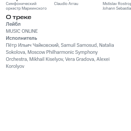
Симфонический
Concertos
Claudio Arrau
Mstislav Rostro
оркестр Мариинского
Johann Sebasti
театра
,
Валерий Гергиев
О треке
Лейбл
MUSIC ONLINE
Исполнитель
Пётр Ильич Чайковский, Samuil Samosud, Natalia
Sokolova, Moscow Philharmonic Symphony
Orchestra, Mikhail Kiselyov, Vera Gradova, Alexei
Korolyov