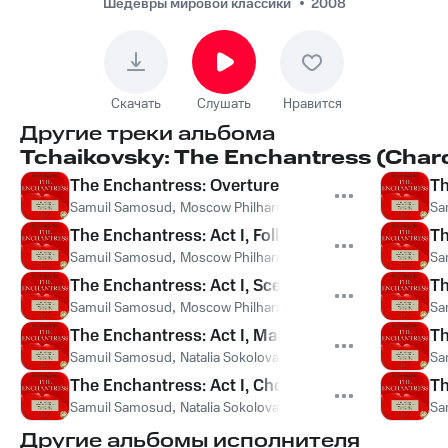
Philharmonic
Шедевры мировой классики
2008
Symphony
Orchestra, Mikhail
Kiselyov, Vera
Скачать
Слушать
Нравится
Gradova, Alexei
Другие треки альбома
Korolyov - The
Tchaikovsky: The Enchantress (Char
Enchantress: Act I,
The Enchantress: Overture
Th
Decimet
Samuil Samosud
,
Moscow Philharmonic Symphony Orchestra
Sa
The Enchantress: Act I, Folk Scene - "Lyubo nam 
Th
Samuil Samosud
,
Moscow Philharmonic Symphony Orchestra
Sa
The Enchantress: Act I, Scene - "Archangel mne 
Th
Samuil Samosud
,
Moscow Philharmonic Symphony Orchestra
Sa
The Enchantress: Act I, Maiden Chorus "Poidu, v
Th
Samuil Samosud
,
Natalia Sokolova
,
Moscow Philharmonic Sym
Sa
The Enchantress: Act I, Chorus Of Visiting Gue
Th
Samuil Samosud
,
Natalia Sokolova
,
Moscow Philharmonic Sym
Sa
Другие альбомы исполнителя