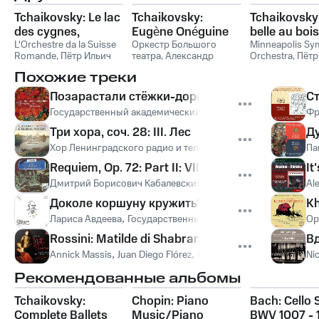
Tchaikovsky: Le lac
Tchaikovsky:
Tchaikovsky
des cygnes,
Eugène Onéguine
belle au bois
extraits
L'Orchestre da la Suisse
Оркестр Большого
dormant
Minneapolis S
Romande
,
Пётр Ильич
театра
,
Александр
Orchestra
,
Пётр
Чайковский
Орлов
,
Андрей Иванов
,
Чайковский
Похожие треки
Елена Кругликова
,
Andrey Ivanov, Elena
Позарастали стёжки-дорожки
С
Kruglikova, Aleksandr
Государственный академический русский хор СССР
Фр
Orlov, Bolshoi Theatre
Orchestra
,
Пётр Ильич
Три хора, соч. 28: III. Лес
Д
Чайковский
Хор Ленинградского радио и телевидения
,
Григорий Санд
Па
Requiem, Op. 72: Part II: VII. ʻThe Futureʼ
It
Дмитрий Борисович Кабалевский
,
Московский симфониче
Al
Доколе коршуну кружить?, соч. 20: Петрогра
Kh
Лариса Авдеева
,
Государственный академический русский
Ор
Rossini: Matilde di Shabran / Act 1 - "Oh come m
Вд
Annick Massis
,
Juan Diego Flórez
,
Bruno de Simone
,
Hadar Ha
Ni
Рекомендованные альбомы
Tchaikovsky:
Chopin: Piano
Bach: Cello S
Complete Ballets
Music/Piano
BWV 1007 - 