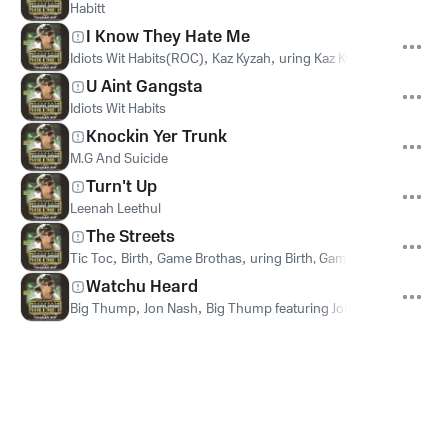
Habitt
I Know They Hate Me
Idiots Wit Habits(ROC)
,
Kaz Kyzah
,
uring Kaz Kyzah
U Aint Gangsta
Idiots Wit Habits
Knockin Yer Trunk
M.G And Suicide
Turn't Up
Leenah Leethul
The Streets
Tic Toc
,
Birth
,
Game Brothas
,
uring Birth, Game Brothas
Watchu Heard
Big Thump
,
Jon Nash
,
Big Thump featuring Jon Nash
,
uring Jo