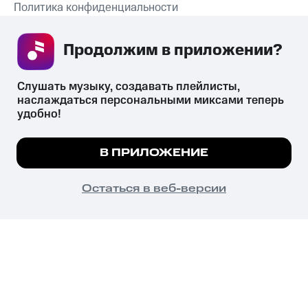
Политика конфиденциальности
Рекомендательные технологии
Продолжим в приложении? 
СКАЧАТЬ ПРИЛОЖЕНИЕ
Слушать музыку, создавать плейлисты, 
наслаждаться персональными миксами теперь 
удобно!
Незаконное потребление наркотических средств,
психотропных веществ, их аналогов причиняет вред здоровью,
Мы используем куки, чтобы на сайте все
В ПРИЛОЖЕНИЕ
их незаконный оборот запрещён и влечёт установленную
работало.
Подробнее
законодательством ответственность.
© 2026 ООО «КИОН».
ПОНЯТНО
Остаться в веб-версии
Все права защищены
18+
Главная
В приложение
Избранное