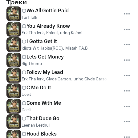
Треки
We All Gettin Paid
Turf Talk
You Already Know
Erk Tha Jerk
,
Kafani
,
uring Kafani
I Gotta Get It
Idiots Wit Habits(ROC)
,
Mistah F.A.B.
Lets Get Money
Big Thump
Follow My Lead
Erk Tha Jerk
,
Clyde Carson
,
uring Clyde Carson
C Me Do It
Dceit
Come With Me
Dceit
That Dude Go
Leenah Leethul
Hood Blocks