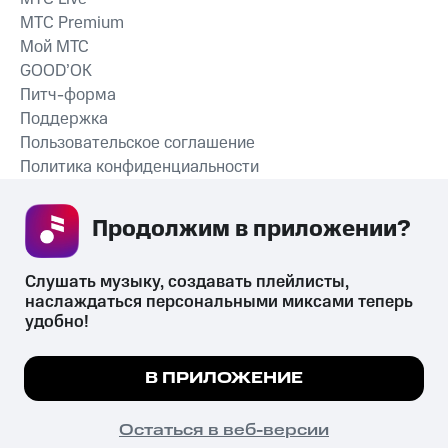
MTС Premium
Мой МТС
GOOD’OK
Питч-форма
Поддержка
Пользовательское соглашение
Политика конфиденциальности
Рекомендательные технологии
Продолжим в приложении? 
СКАЧАТЬ ПРИЛОЖЕНИЕ
Слушать музыку, создавать плейлисты, 
наслаждаться персональными миксами теперь 
удобно!
Незаконное потребление наркотических средств,
психотропных веществ, их аналогов причиняет вред здоровью,
Мы используем куки, чтобы на сайте все
В ПРИЛОЖЕНИЕ
их незаконный оборот запрещён и влечёт установленную
работало.
Подробнее
законодательством ответственность.
© 2026 ООО «КИОН».
ПОНЯТНО
Остаться в веб-версии
Все права защищены
18+