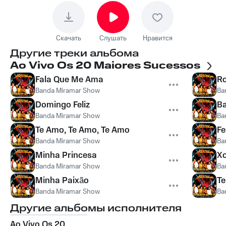
Скачать
Слушать
Нравится
Другие треки альбома
Ao Vivo Os 20 Maiores Sucessos
Fala Que Me Ama
Ro
Banda Miramar Show
Ba
Domingo Feliz
B
Banda Miramar Show
Ba
Te Amo, Te Amo, Te Amo
Fe
Banda Miramar Show
Ba
Minha Princesa
X
Banda Miramar Show
Ba
Minha Paixão
Te
Banda Miramar Show
Ba
Другие альбомы исполнителя
Ao Vivo Os 20