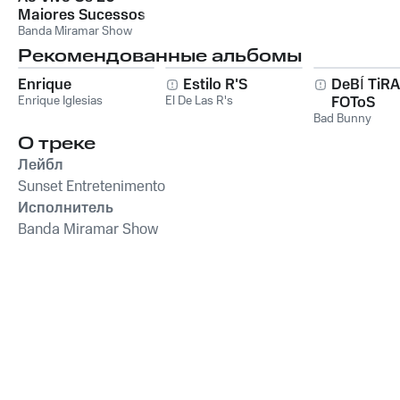
Maiores Sucessos
Banda Miramar Show
Рекомендованные альбомы
Enrique
Estilo R'S
DeBÍ TiR
Enrique Iglesias
El De Las R's
FOToS
Bad Bunny
О треке
Лейбл
Sunset Entretenimento
Исполнитель
Banda Miramar Show