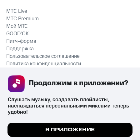
MTС Live
MTС Premium
Мой МТС
GOOD’OK
Питч-форма
Поддержка
Пользовательское соглашение
Политика конфиденциальности
Рекомендательные технологии
Продолжим в приложении? 
СКАЧАТЬ ПРИЛОЖЕНИЕ
Слушать музыку, создавать плейлисты, 
наслаждаться персональными миксами теперь 
удобно!
Незаконное потребление наркотических средств,
психотропных веществ, их аналогов причиняет вред здоровью,
Мы используем куки, чтобы на сайте все
В ПРИЛОЖЕНИЕ
их незаконный оборот запрещён и влечёт установленную
работало.
Подробнее
законодательством ответственность.