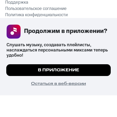
Поддержка
Пользовательское соглашение
Политика конфиденциальности
Рекомендательные технологии
Продолжим в приложении? 
СКАЧАТЬ ПРИЛОЖЕНИЕ
Слушать музыку, создавать плейлисты, 
наслаждаться персональными миксами теперь 
удобно!
Незаконное потребление наркотических средств,
психотропных веществ, их аналогов причиняет вред здоровью,
Мы используем куки, чтобы на сайте все
В ПРИЛОЖЕНИЕ
их незаконный оборот запрещён и влечёт установленную
работало.
Подробнее
законодательством ответственность.
© 2026 ООО «КИОН».
ПОНЯТНО
Остаться в веб-версии
Все права защищены
18+
Главная
В приложение
Избранное