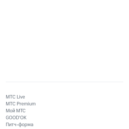
MTС Live
MTС Premium
Мой МТС
GOOD’OK
Питч-форма