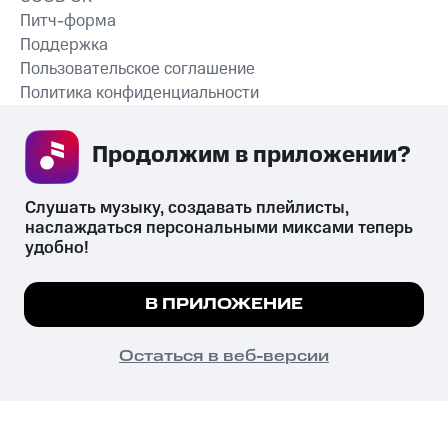
Питч-форма
Поддержка
Пользовательское соглашение
Политика конфиденциальности
Рекомендательные технологии
Продолжим в приложении? 
СКАЧАТЬ ПРИЛОЖЕНИЕ
Слушать музыку, создавать плейлисты, 
наслаждаться персональными миксами теперь 
удобно!
Незаконное потребление наркотических средств,
психотропных веществ, их аналогов причиняет вред здоровью,
Мы используем куки, чтобы на сайте все
В ПРИЛОЖЕНИЕ
их незаконный оборот запрещён и влечёт установленную
работало.
Подробнее
законодательством ответственность.
© 2026 ООО «КИОН».
ПОНЯТНО
Остаться в веб-версии
Все права защищены
18+
Главная
В приложение
Избранное