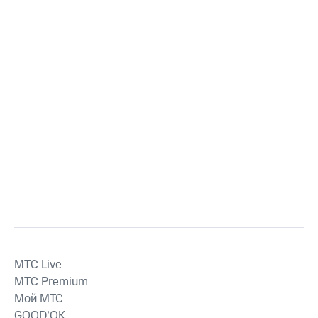
MTС Live
MTС Premium
Мой МТС
GOOD’OK