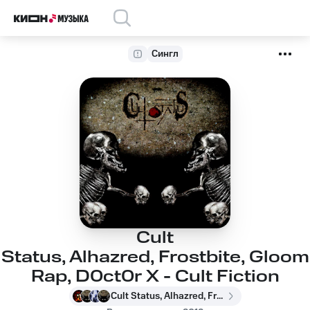
Сингл
Cult
Status, Alhazred, Frostbite, Gloom
Rap, D0ct0r X - Cult Fiction
Cult Status, Alhazred, Frostbite, Gloom Rap, D0ct0r X