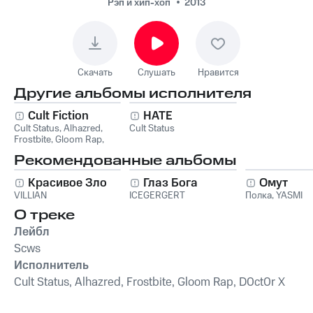
Рэп и хип-хоп
2013
Скачать
Слушать
Нравится
Другие альбомы исполнителя
Cult Fiction
HATE
Cult Status
,
Alhazred
,
Cult Status
Frostbite
,
Gloom Rap
,
D0ct0r X
Рекомендованные альбомы
Красивое Зло
Глаз Бога
Омут
VILLIAN
ICEGERGERT
Полка
,
YASMI
О треке
Лейбл
Scws
Исполнитель
Cult Status, Alhazred, Frostbite, Gloom Rap, D0ct0r X