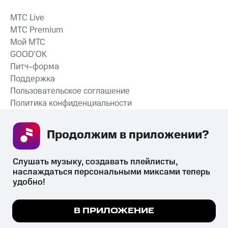
MTС Live
MTС Premium
Мой МТС
GOOD’OK
Питч-форма
Поддержка
Пользовательское соглашение
Политика конфиденциальности
Рекомендательные технологии
Продолжим в приложении? 
СКАЧАТЬ ПРИЛОЖЕНИЕ
Слушать музыку, создавать плейлисты, 
наслаждаться персональными миксами теперь 
удобно!
Незаконное потребление наркотических средств,
психотропных веществ, их аналогов причиняет вред здоровью,
Мы используем куки, чтобы на сайте все
В ПРИЛОЖЕНИЕ
их незаконный оборот запрещён и влечёт установленную
работало.
Подробнее
законодательством ответственность.