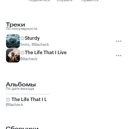
Поделиться
Слушать
Нравится
Треки
По популярности
Sturdy
1mirs
,
Billacheck
The Life That I Live
Billacheck
Альбомы
По дате выхода
The Life That I Live
Billacheck