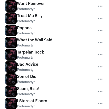
Want Remover
Protomartyr
Trust Me Billy
Protomartyr
Pagans
Protomartyr
What the Wall Said
Protomartyr
Tarpeian Rock
Protomartyr
Bad Advice
Protomartyr
Son of Dis
Protomartyr
Scum, Rise!
Protomartyr
I Stare at Floors
Protomartyr