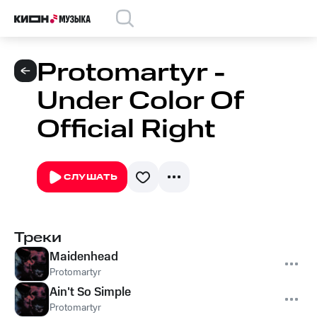
Protomartyr -
Under Color Of
Official Right
СЛУШАТЬ
Треки
Maidenhead
Protomartyr
Ain't So Simple
Protomartyr