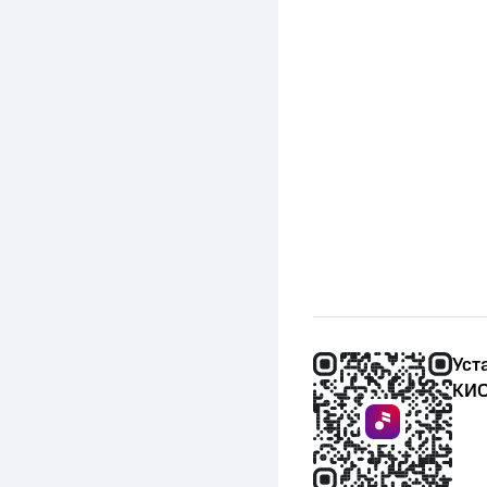
Уст
КИО