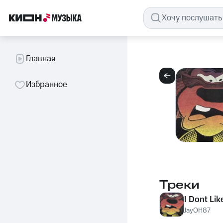
Главная
Избранное
Треки
I Dont Lik
JayOH87