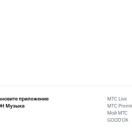
ановите приложение
MTС Live
Н Музыка
MTС Prem
Мой МТС
GOOD’OK