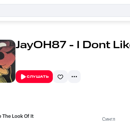
JayOH87 - I Dont Lik
СЛУШАТЬ
e The Look Of It
Сингл