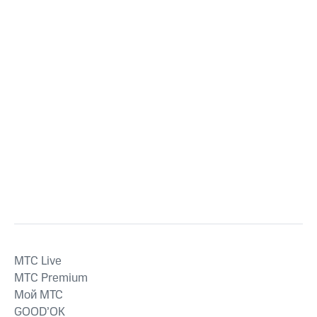
MTС Live
MTС Premium
Мой МТС
GOOD’OK