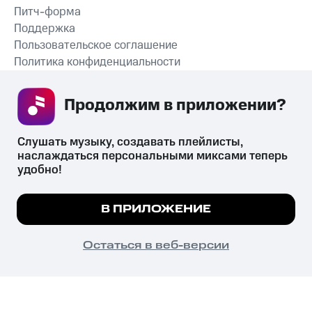
Питч-форма
Поддержка
Пользовательское соглашение
Политика конфиденциальности
Рекомендательные технологии
Продолжим в приложении? 
СКАЧАТЬ ПРИЛОЖЕНИЕ
Слушать музыку, создавать плейлисты, 
наслаждаться персональными миксами теперь 
удобно!
Незаконное потребление наркотических средств,
психотропных веществ, их аналогов причиняет вред здоровью,
Мы используем куки, чтобы на сайте все
В ПРИЛОЖЕНИЕ
их незаконный оборот запрещён и влечёт установленную
работало.
Подробнее
законодательством ответственность.
© 2026 ООО «КИОН».
ПОНЯТНО
Остаться в веб-версии
Все права защищены
18+
Главная
В приложение
Избранное