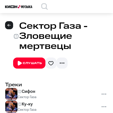
Сектор Газа -
Зловещие
мертвецы
СЛУШАТЬ
Треки
Сифон
Сектор Газа
Ку-ку
Сектор Газа