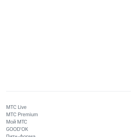
MTС Live
MTС Premium
Мой МТС
GOOD’OK
Питч-форма