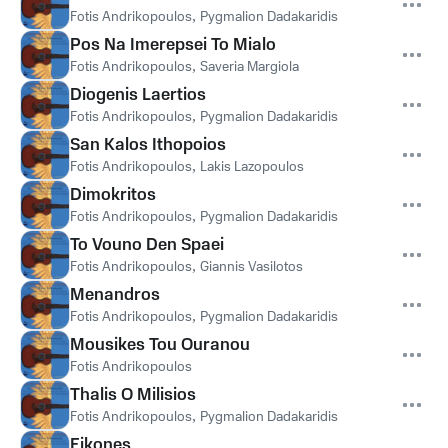
Fotis Andrikopoulos
,
Pygmalion Dadakaridis
Pos Na Imerepsei To Mialo
Fotis Andrikopoulos
,
Saveria Margiola
Diogenis Laertios
Fotis Andrikopoulos
,
Pygmalion Dadakaridis
San Kalos Ithopoios
Fotis Andrikopoulos
,
Lakis Lazopoulos
Dimokritos
Fotis Andrikopoulos
,
Pygmalion Dadakaridis
To Vouno Den Spaei
Fotis Andrikopoulos
,
Giannis Vasilotos
Menandros
Fotis Andrikopoulos
,
Pygmalion Dadakaridis
Mousikes Tou Ouranou
Fotis Andrikopoulos
Thalis O Milisios
Fotis Andrikopoulos
,
Pygmalion Dadakaridis
Eikones