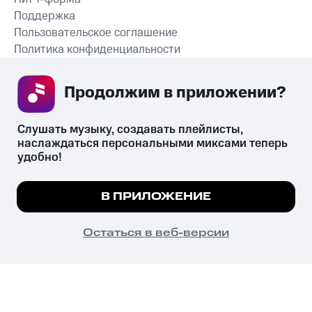
Поддержка
Пользовательское соглашение
Политика конфиденциальности
Рекомендательные технологии
Продолжим в приложении? 
СКАЧАТЬ ПРИЛОЖЕНИЕ
Слушать музыку, создавать плейлисты, 
наслаждаться персональными миксами теперь 
удобно!
Незаконное потребление наркотических средств,
психотропных веществ, их аналогов причиняет вред здоровью,
Мы используем куки, чтобы на сайте все
В ПРИЛОЖЕНИЕ
их незаконный оборот запрещён и влечёт установленную
работало.
Подробнее
законодательством ответственность.
© 2026 ООО «КИОН».
ПОНЯТНО
Остаться в веб-версии
Все права защищены
18+
Главная
В приложение
Избранное