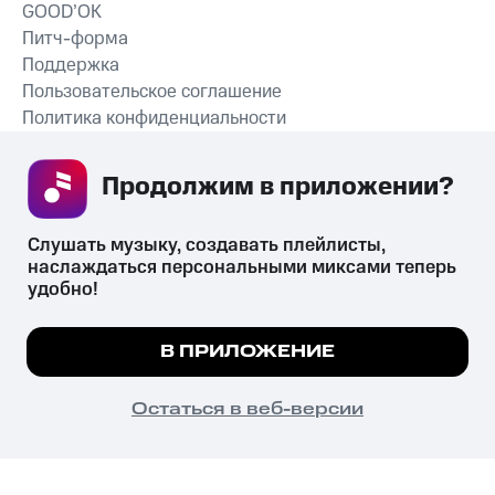
GOOD’OK
Питч-форма
Поддержка
Пользовательское соглашение
Политика конфиденциальности
Рекомендательные технологии
Продолжим в приложении? 
СКАЧАТЬ ПРИЛОЖЕНИЕ
Слушать музыку, создавать плейлисты, 
наслаждаться персональными миксами теперь 
удобно!
Незаконное потребление наркотических средств,
психотропных веществ, их аналогов причиняет вред здоровью,
Мы используем куки, чтобы на сайте все
В ПРИЛОЖЕНИЕ
их незаконный оборот запрещён и влечёт установленную
работало.
Подробнее
законодательством ответственность.
© 2026 ООО «КИОН».
ПОНЯТНО
Остаться в веб-версии
Все права защищены
18+
Главная
В приложение
Избранное