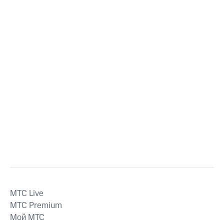
MTС Live
MTС Premium
Мой МТС