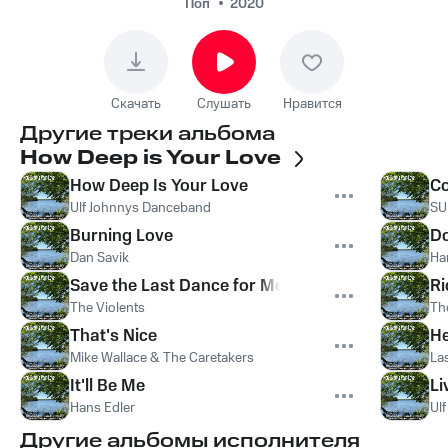
Поп
2020
Скачать
Слушать
Нравится
Другие треки альбома
How Deep is Your Love
How Deep Is Your Love
Co
Ulf Johnnys Danceband
SU
Burning Love
D
Dan Savik
Ha
Save the Last Dance for Me
Ri
The Violents
Th
That's Nice
He
Mike Wallace & The Caretakers
La
It'll Be Me
Li
Hans Edler
Ul
Другие альбомы исполнителя