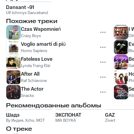
Dansant -91
Ulf Johnnys Danceband
Похожие треки
Czas Wspomnień
I 
Crazy Boys
Ol
Voglio amarti di più
Ev
Homo Sapiens
Bl
Fateless Love
Be
Lynda Trang Đài
Ga
After All
Ho
Raf Schiavone
Phi
The Actor
Se
Snacks
Alt
Рекомендованные альбомы
Шадэ
ЭКСПОНАТ
GAZ
By Индия
,
Xcho
,
MOT
MIA BOYKA
Zivert
О треке