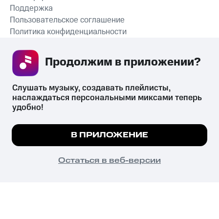
Поддержка
Пользовательское соглашение
Политика конфиденциальности
Рекомендательные технологии
Продолжим в приложении? 
СКАЧАТЬ ПРИЛОЖЕНИЕ
Слушать музыку, создавать плейлисты, 
наслаждаться персональными миксами теперь 
удобно!
Незаконное потребление наркотических средств,
психотропных веществ, их аналогов причиняет вред здоровью,
Мы используем куки, чтобы на сайте все
В ПРИЛОЖЕНИЕ
их незаконный оборот запрещён и влечёт установленную
работало.
Подробнее
законодательством ответственность.
© 2026 ООО «КИОН».
ПОНЯТНО
Остаться в веб-версии
Все права защищены
18+
Главная
В приложение
Избранное