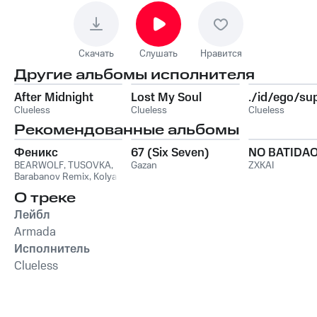
Скачать
Слушать
Нравится
Другие альбомы исполнителя
After Midnight
Lost My Soul
./id/ego/su
Clueless
Clueless
Clueless
Рекомендованные альбомы
Феникс
67 (Six Seven)
NO BATIDA
BEARWOLF
,
TUSOVKA
,
Gazan
ZXKAI
Barabanov Remix
,
Kolya
Funk
,
WXREAD
,
Emio
О треке
Лейбл
Armada
Исполнитель
Clueless