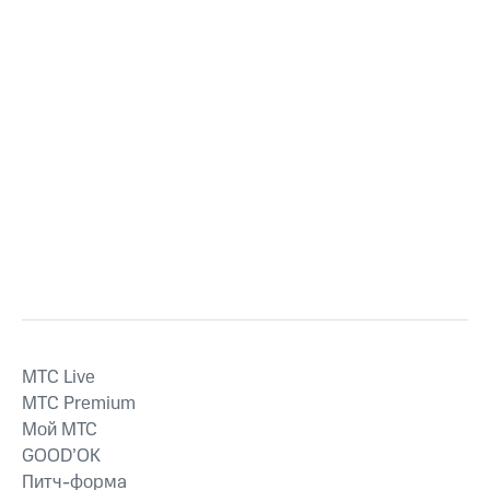
MTС Live
MTС Premium
Мой МТС
GOOD’OK
Питч-форма