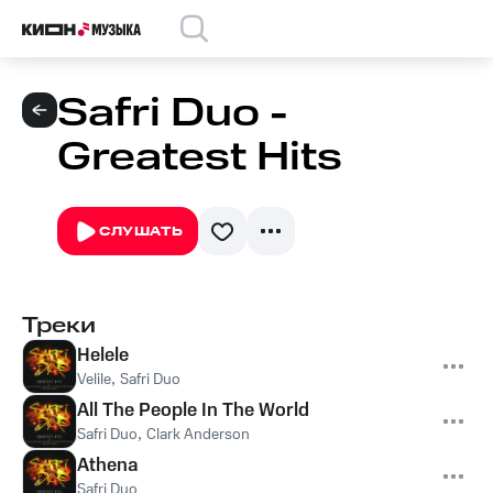
Safri Duo -
Greatest Hits
СЛУШАТЬ
Треки
Helele
Velile
,
Safri Duo
All The People In The World
Safri Duo
,
Clark Anderson
Athena
Safri Duo