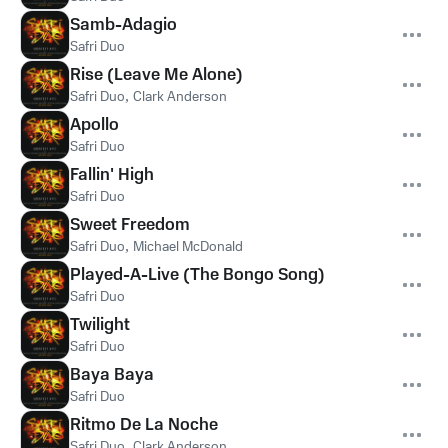
Samb-Adagio
Safri Duo
Rise (Leave Me Alone)
Safri Duo
,
Clark Anderson
Apollo
Safri Duo
Fallin' High
Safri Duo
Sweet Freedom
Safri Duo
,
Michael McDonald
Played-A-Live (The Bongo Song)
Safri Duo
Twilight
Safri Duo
Baya Baya
Safri Duo
Ritmo De La Noche
Safri Duo
,
Clark Anderson