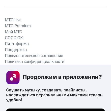
MTС Live
MTС Premium
Мой МТС
GOOD’OK
Питч-форма
Поддержка
Пользовательское соглашение
Политика конфиденциальности
Рекомендательные технологии
Продолжим в приложении? 
СКАЧАТЬ ПРИЛОЖЕНИЕ
Слушать музыку, создавать плейлисты, 
наслаждаться персональными миксами теперь 
удобно!
Незаконное потребление наркотических средств,
психотропных веществ, их аналогов причиняет вред здоровью,