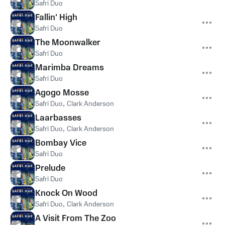
Safri Duo
Fallin' High
Safri Duo
The Moonwalker
Safri Duo
Marimba Dreams
Safri Duo
Agogo Mosse
Safri Duo
,
Clark Anderson
Laarbasses
Safri Duo
,
Clark Anderson
Bombay Vice
Safri Duo
Prelude
Safri Duo
Knock On Wood
Safri Duo
,
Clark Anderson
A Visit From The Zoo