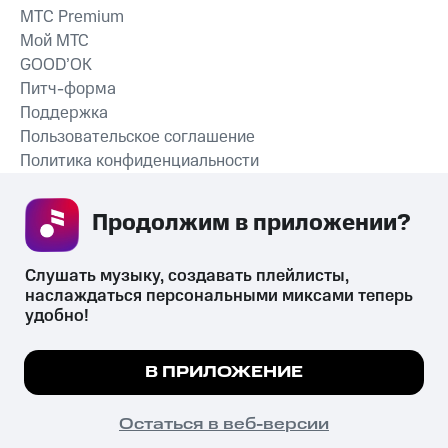
MTС Premium
Мой МТС
GOOD’OK
Питч-форма
Поддержка
Пользовательское соглашение
Политика конфиденциальности
Рекомендательные технологии
Продолжим в приложении? 
СКАЧАТЬ ПРИЛОЖЕНИЕ
Слушать музыку, создавать плейлисты, 
наслаждаться персональными миксами теперь 
удобно!
Незаконное потребление наркотических средств,
психотропных веществ, их аналогов причиняет вред здоровью,
Мы используем куки, чтобы на сайте все
В ПРИЛОЖЕНИЕ
их незаконный оборот запрещён и влечёт установленную
работало.
Подробнее
законодательством ответственность.
© 2026 ООО «КИОН».
ПОНЯТНО
Остаться в веб-версии
Все права защищены
18+