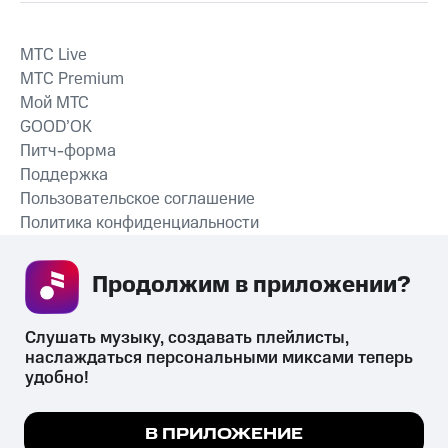
MTС Live
MTС Premium
Мой МТС
GOOD’OK
Питч-форма
Поддержка
Пользовательское соглашение
Политика конфиденциальности
Рекомендательные технологии
Продолжим в приложении? 
СКАЧАТЬ ПРИЛОЖЕНИЕ
Слушать музыку, создавать плейлисты, 
наслаждаться персональными миксами теперь 
удобно!
Незаконное потребление наркотических средств,
психотропных веществ, их аналогов причиняет вред здоровью,
Мы используем куки, чтобы на сайте все
В ПРИЛОЖЕНИЕ
их незаконный оборот запрещён и влечёт установленную
работало.
Подробнее