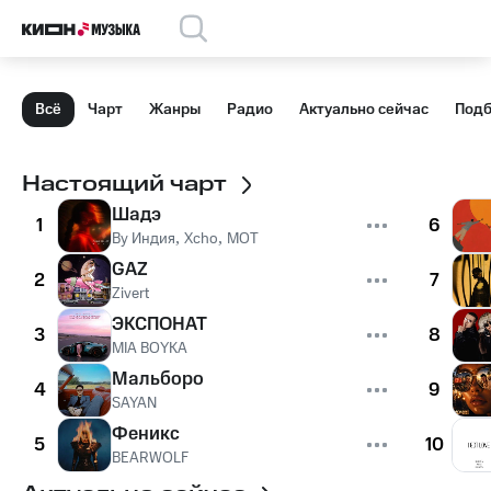
Всё
Чарт
Жанры
Радио
Актуально сейчас
Подб
Настоящий чарт
Шадэ
1
6
By Индия
,
Xcho
,
MOT
GAZ
2
7
Zivert
ЭКСПОНАТ
3
8
MIA BOYKA
Мальборо
4
9
SAYAN
Феникс
5
10
BEARWOLF