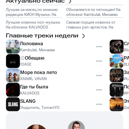
Актуально сейчас
Лучшее за месяц по мнению
Обновляется по пятницам! На
редакции КИОН Музыки. На
обложке: Kambulat, Минаева
обложке: Marselle
Лучшие новинки поп-музыки.
Свежая порция новинок от
На обложке: KALVADOS
главных рэп-артистов. На
обложке: Эндшпиль, TumaniYO
Главные треки недели
Половина
С
Kambulat
,
Минаева
Bii
Обещаю
Р
10AGE
BL
Море пока лето
З
ХАБИБ
,
VAVAN
Ис
Где ты была
П
KALVADOS
WH
SLANG
Эт
Эндшпиль
,
TumaniYO
Дж