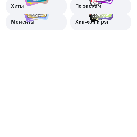
Хиты
По эпохам
Моменты
Хип-хоп и рэп